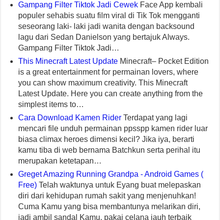
Gampang Filter Tiktok Jadi Cewek
Face App kembali
populer sehabis suatu film viral di Tik Tok mengganti
seseorang laki- laki jadi wanita dengan backsound
lagu dari Sedan Danielson yang bertajuk Always.
Gampang Filter Tiktok Jadi…
This Minecraft Latest Update
Minecraft– Pocket Edition
is a great entertainment for permainan lovers, where
you can show maximum creativity. This Minecraft
Latest Update. Here you can create anything from the
simplest items to…
Cara Download Kamen Rider
Terdapat yang lagi
mencari file unduh permainan ppsspp kamen rider luar
biasa climax heroes dimensi kecil? Jika iya, berarti
kamu tiba di web bernama Batchkun serta perihal itu
merupakan ketetapan…
Greget Amazing Running Grandpa - Android Games (
Free)
Telah waktunya untuk Eyang buat melepaskan
diri dari kehidupan rumah sakit yang menjenuhkan!
Cuma Kamu yang bisa membantunya melarikan diri,
jadi ambil sandal Kamu, pakai celana jauh terbaik