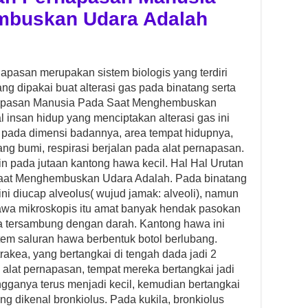
mbuskan Udara Adalah
napasan merupakan sistem biologis yang terdiri
n yang dipakai buat alterasi gas pada binatang serta
rnapasan Manusia Pada Saat Menghembuskan
l insan hidup yang menciptakan alterasi gas ini
pada dimensi badannya, area tempat hidupnya,
ang bumi, respirasi berjalan pada alat pernapasan.
alin pada jutaan kantong hawa kecil. Hal Hal Urutan
aat Menghembuskan Udara Adalah. Pada binatang
ini diucap alveolus( wujud jamak: alveoli), namun
hawa mikroskopis itu amat banyak hendak pasokan
ga tersambung dengan darah. Kantong hawa ini
stem saluran hawa berbentuk botol berlubang.
akea, yang bertangkai di tengah dada jadi 2
alat pernapasan, tempat mereka bertangkai jadi
rongganya terus menjadi kecil, kemudian bertangkai
ang dikenal bronkiolus. Pada kukila, bronkiolus