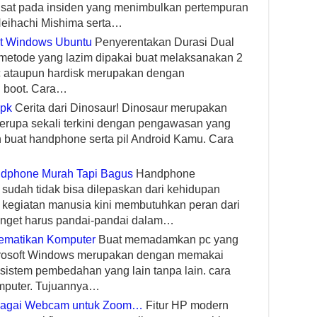
usat pada insiden yang menimbulkan pertempuran
 Heihachi Mishima serta…
ot Windows Ubuntu
Penyerentakan Durasi Dual
metode yang lazim dipakai buat melaksanakan 2
 ataupun hardisk merupakan dengan
 boot. Cara…
Apk
Cerita dari Dinosaur! Dinosaur merupakan
rupa sekali terkini dengan pengawasan yang
h buat handphone serta pil Android Kamu. Cara
andphone Murah Tapi Bagus
Handphone
sudah tidak bisa dilepaskan dari kehidupan
 kegiatan manusia kini membutuhkan peran dari
anget harus pandai-pandai dalam…
ematikan Komputer
Buat memadamkan pc yang
rosoft Windows merupakan dengan memakai
t sistem pembedahan yang lain tanpa lain. cara
mputer. Tujuannya…
bagai Webcam untuk Zoom…
Fitur HP modern