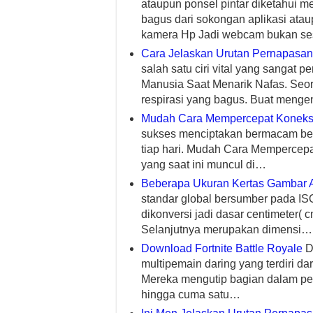
ataupun ponsel pintar diketahui m
bagus dari sokongan aplikasi ata
kamera Hp Jadi webcam bukan s
Cara Jelaskan Urutan Pernapasan
salah satu ciri vital yang sangat 
Manusia Saat Menarik Nafas. Seor
respirasi yang bagus. Buat menge
Mudah Cara Mempercepat Koneksi
sukses menciptakan bermacam ber
tiap hari. Mudah Cara Mempercepa
yang saat ini muncul di…
Beberapa Ukuran Kertas Gambar 
standar global bersumber pada ISO
dikonversi jadi dasar centimeter(
Selanjutnya merupakan dimensi…
Download Fortnite Battle Royale
Di
multipemain daring yang terdiri da
Mereka mengutip bagian dalam pe
hingga cuma satu…