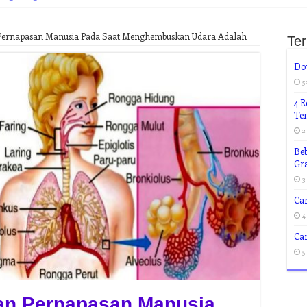
Pernapasan Manusia Pada Saat Menghembuskan Udara Adalah
Te
Dow
5
4 R
Te
2
Beb
Gra
3
Ca
4
Ca
5
gan Pernapasan Manusia