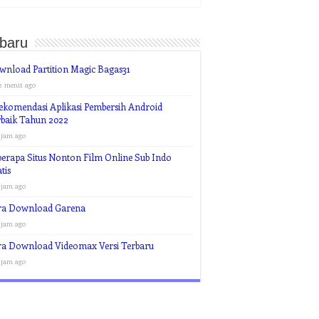
rbaru
nload Partition Magic Bagas31
2 menit ago
ekomendasi Aplikasi Pembersih Android
rbaik Tahun 2022
 jam ago
erapa Situs Nonton Film Online Sub Indo
tis
 jam ago
ra Download Garena
 jam ago
ra Download Videomax Versi Terbaru
 jam ago