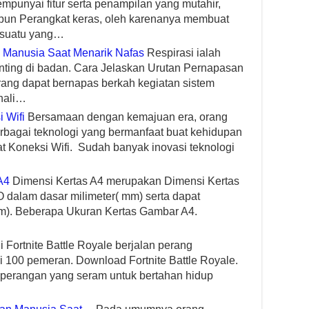
empunyai fitur serta penampilan yang mutahir,
upun Perangkat keras, oleh karenanya membuat
esuatu yang…
 Manusia Saat Menarik Nafas
Respirasi ialah
penting di badan. Cara Jelaskan Urutan Pernapasan
ang dapat bernapas berkah kegiatan sistem
nali…
 Wifi
Bersamaan dengan kemajuan era, orang
bagai teknologi yang bermanfaat buat kehidupan
t Koneksi Wifi. Sudah banyak inovasi teknologi
A4
Dimensi Kertas A4 merupakan Dimensi Kertas
 dalam dasar milimeter( mm) serta dapat
 cm). Beberapa Ukuran Kertas Gambar A4.
 Fortnite Battle Royale berjalan perang
ri 100 pemeran. Download Fortnite Battle Royale.
perangan yang seram untuk bertahan hidup