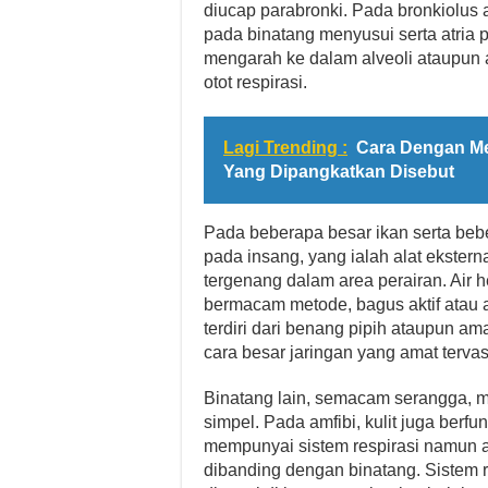
diucap parabronki. Pada bronkiolus 
pada binatang menyusui serta atria 
mengarah ke dalam alveoli ataupun a
otot respirasi.
Lagi Trending :
Cara Dengan Me
Yang Dipangkatkan Disebut
Pada beberapa besar ikan serta beber
pada insang, yang ialah alat ekster
tergenang dalam area perairan. Air
bermacam metode, bagus aktif atau a
terdiri dari benang pipih ataupun a
cara besar jaringan yang amat tervas
Binatang lain, semacam serangga, m
simpel. Pada amfibi, kulit juga berfun
mempunyai sistem respirasi namun ar
dibanding dengan binatang. Sistem 