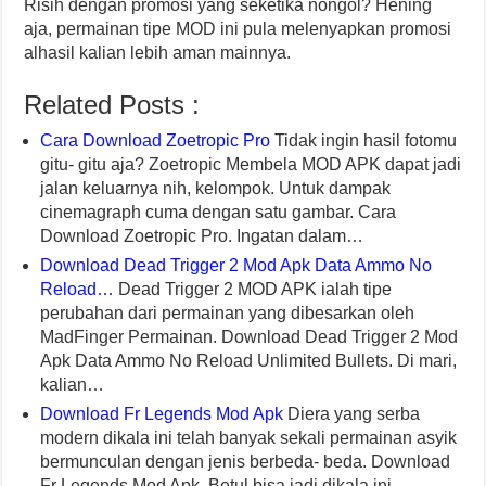
Risih dengan promosi yang seketika nongol? Hening
aja, permainan tipe MOD ini pula melenyapkan promosi
alhasil kalian lebih aman mainnya.
Related Posts :
Cara Download Zoetropic Pro
Tidak ingin hasil fotomu
gitu- gitu aja? Zoetropic Membela MOD APK dapat jadi
jalan keluarnya nih, kelompok. Untuk dampak
cinemagraph cuma dengan satu gambar. Cara
Download Zoetropic Pro. Ingatan dalam…
Download Dead Trigger 2 Mod Apk Data Ammo No
Reload…
Dead Trigger 2 MOD APK ialah tipe
perubahan dari permainan yang dibesarkan oleh
MadFinger Permainan. Download Dead Trigger 2 Mod
Apk Data Ammo No Reload Unlimited Bullets. Di mari,
kalian…
Download Fr Legends Mod Apk
Diera yang serba
modern dikala ini telah banyak sekali permainan asyik
bermunculan dengan jenis berbeda- beda. Download
Fr Legends Mod Apk. Betul bisa jadi dikala ini