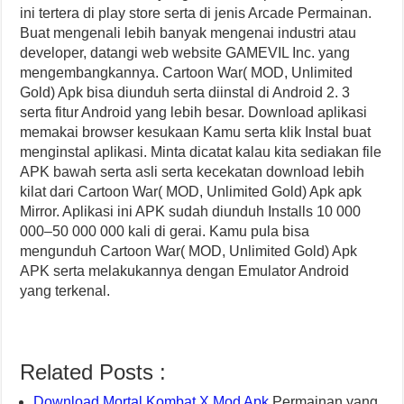
ini tertera di play store serta di jenis Arcade Permainan.
Buat mengenali lebih banyak mengenai industri atau
developer, datangi web website GAMEVIL Inc. yang
mengembangkannya. Cartoon War( MOD, Unlimited
Gold) Apk bisa diunduh serta diinstal di Android 2. 3
serta fitur Android yang lebih besar. Download aplikasi
memakai browser kesukaan Kamu serta klik Instal buat
menginstal aplikasi. Minta dicatat kalau kita sediakan file
APK bawah serta asli serta kecekatan download lebih
kilat dari Cartoon War( MOD, Unlimited Gold) Apk apk
Mirror. Aplikasi ini APK sudah diunduh Installs 10 000
000–50 000 000 kali di gerai. Kamu pula bisa
mengunduh Cartoon War( MOD, Unlimited Gold) Apk
APK serta melakukannya dengan Emulator Android
yang terkenal.
Related Posts :
Download Mortal Kombat X Mod Apk
Permainan yang