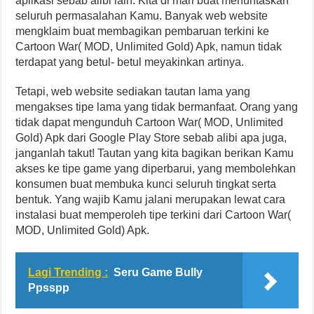
aplikasi sebab alibi lain. Kita di mari buat menuntaskan
seluruh permasalahan Kamu. Banyak web website
mengklaim buat membagikan pembaruan terkini ke
Cartoon War( MOD, Unlimited Gold) Apk, namun tidak
terdapat yang betul- betul meyakinkan artinya.
Tetapi, web website sediakan tautan lama yang
mengakses tipe lama yang tidak bermanfaat. Orang yang
tidak dapat mengunduh Cartoon War( MOD, Unlimited
Gold) Apk dari Google Play Store sebab alibi apa juga,
janganlah takut! Tautan yang kita bagikan berikan Kamu
akses ke tipe game yang diperbarui, yang membolehkan
konsumen buat membuka kunci seluruh tingkat serta
bentuk. Yang wajib Kamu jalani merupakan lewat cara
instalasi buat memperoleh tipe terkini dari Cartoon War(
MOD, Unlimited Gold) Apk.
Lagi Trending :
Seru Game Bully
Ppsspp