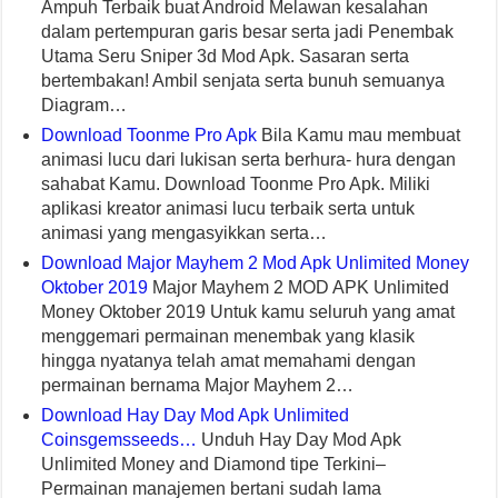
Ampuh Terbaik buat Android Melawan kesalahan
dalam pertempuran garis besar serta jadi Penembak
Utama Seru Sniper 3d Mod Apk. Sasaran serta
bertembakan! Ambil senjata serta bunuh semuanya
Diagram…
Download Toonme Pro Apk
Bila Kamu mau membuat
animasi lucu dari lukisan serta berhura- hura dengan
sahabat Kamu. Download Toonme Pro Apk. Miliki
aplikasi kreator animasi lucu terbaik serta untuk
animasi yang mengasyikkan serta…
Download Major Mayhem 2 Mod Apk Unlimited Money
Oktober 2019
Major Mayhem 2 MOD APK Unlimited
Money Oktober 2019 Untuk kamu seluruh yang amat
menggemari permainan menembak yang klasik
hingga nyatanya telah amat memahami dengan
permainan bernama Major Mayhem 2…
Download Hay Day Mod Apk Unlimited
Coinsgemsseeds…
Unduh Hay Day Mod Apk
Unlimited Money and Diamond tipe Terkini–
Permainan manajemen bertani sudah lama