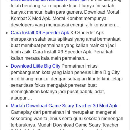
telah berulang kali diupdate fitur- fiturnya ini sudah
banyak mencuri batin para gamers. Download Mortal
Kombat X Mod Apk. Mortal Kombat mempunyai
developers yang menguasai energi raih konsumen…
Cara Install X9 Speeder Apk
X9 Speeder Apk
merupakan salah satu aplikasi yang amat bermanfaat
buat membuat permainan yang kalian mainkan jadi
lebih asik. Cara Install X9 Speeder Apk. Penarkah
kalian merasa kala main permainan,…
Download Little Big City
Permainan imitasi
pembangunan kota yang ialah penerus Little Big City
ini dibilang muncul dengan sebagian fitur terkini, tetapi
senantiasa fokus mengajak pemeran buat
meningkatkan kotanya jadi pusat pabrik, adat,
ataupun…
Mudah Download Game Scary Teacher 3d Mod Apk
Gameplay dari permainan ini merupakan mengenai
seseorang wanita jenius serta guru sekolah menengah
terburuknya. Mudah Download Game Scary Teacher