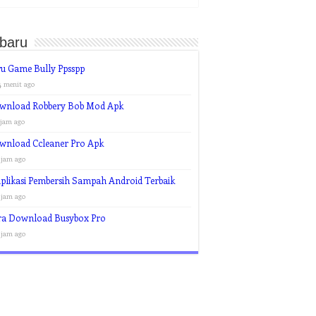
rbaru
u Game Bully Ppsspp
4 menit ago
wnload Robbery Bob Mod Apk
 jam ago
wnload Ccleaner Pro Apk
 jam ago
plikasi Pembersih Sampah Android Terbaik
 jam ago
ra Download Busybox Pro
 jam ago