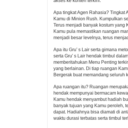
akses ke konten terkini.
Apa tingkat Agen Rahasia? Tingkat
Kamu di Minion Rush. Kumpulkan sert
Terus menjadi banyak kostum yang K
Kamu pula memastikan ruangan mana 
menjadi besar levelnya, terus menj
Apa itu Gru’ s Lair serta gimana meto
serta Gru’ s Lair hendak timbul dala
memberitahukan Menu Penting terki
yang berlainan. Di tiap ruangan Ka
Bergerak buat memandang seluruh ka
Apa ruangan itu? Ruangan merupak
hendak mempunyai bermacam kewajib
Kamu hendak menyambut hadiah buat 
banyak tujuan yang Kamu peroleh, t
dapat. Hadiahnya bisa diamati di a
waktu durasi terbatas serta timbul te