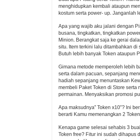
menghidupkan kembali ataupun membel
kostum serta power- up. Janganlah 
Apa yang wajib aku jalani dengan Pi
busana, tingkatkan, tingkatkan power-
Minion. Berangkat saja ke gerai dal
situ. Item terkini lalu ditambahkan di
Butuh lebih banyak Token ataupun Pi
Gimana metode memperoleh lebih ba
serta dalam pacuan, sepanjang menu
hadiah sepanjang menuntaskan Kewaj
membeli Paket Token di Store ser
permainan. Menyaksikan promosi pu
Apa maksudnya” Token x10″? Ini be
berarti Kamu memenangkan 2 Token
Kenapa game selesai sehabis 3 buah
Token free? Fitur ini sudah dihapu