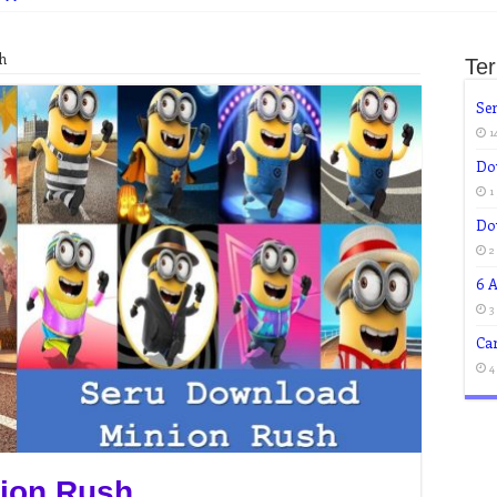
h
Te
Ser
1
Do
1
Do
2
6 A
3
Ca
4
ion Rush