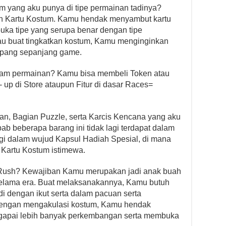
m yang aku punya di tipe permainan tadinya?
n Kartu Kostum. Kamu hendak menyambut kartu
ka tipe yang serupa benar dengan tipe
lau buat tingkatkan kostum, Kamu menginginkan
mpang sepanjang game.
lam permainan? Kamu bisa membeli Token atau
up di Store ataupun Fitur di dasar Races=
tan, Bagian Puzzle, serta Karcis Kencana yang aku
bab beberapa barang ini tidak lagi terdapat dalam
ugi dalam wujud Kapsul Hadiah Spesial, di mana
 Kartu Kostum istimewa.
on Rush? Kewajiban Kamu merupakan jadi anak buah
lama era. Buat melaksanakannya, Kamu butuh
i dengan ikut serta dalam pacuan serta
 Dengan mengakulasi kostum, Kamu hendak
gapai lebih banyak perkembangan serta membuka