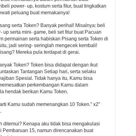
i power- up, kostum serta fitur, buat tingkatkan
lewati peluang buat memakainya!
sang serta Token? Banyak perihal! Misalnya: beli
 up serta mini- game, beli set fitur buat Pacuan
am permainan serta habiskan Pisang serta Token di
 situ, jadi sering- seringlah mengecek kembali!
sang? Mereka pula terdapat di gerai.
nyak Token? Token bisa didapat dengan ikut
ntaskan Tantangan Setiap hari, serta selaku
iban Spesial. Tidak hanya itu, Kamu bisa
ta memesatkan perkembangan Kamu dalam
la hendak berikan Kamu Token.
rarti Kamu sudah memenangkan 10 Token.” x2″
.
 ditemui? Kenapa aku tidak bisa mengakulasi
s di Pembaruan 15, namun direncanakan buat