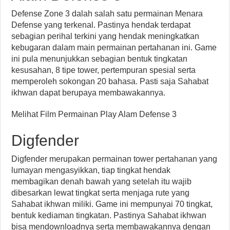
Defense Zone 3 dalah salah satu permainan Menara
Defense yang terkenal. Pastinya hendak terdapat
sebagian perihal terkini yang hendak meningkatkan
kebugaran dalam main permainan pertahanan ini. Game
ini pula menunjukkan sebagian bentuk tingkatan
kesusahan, 8 tipe tower, pertempuran spesial serta
memperoleh sokongan 20 bahasa. Pasti saja Sahabat
ikhwan dapat berupaya membawakannya.
Melihat Film Permainan Play Alam Defense 3
Digfender
Digfender merupakan permainan tower pertahanan yang
lumayan mengasyikkan, tiap tingkat hendak
membagikan denah bawah yang setelah itu wajib
dibesarkan lewat tingkat serta menjaga rute yang
Sahabat ikhwan miliki. Game ini mempunyai 70 tingkat,
bentuk kediaman tingkatan. Pastinya Sahabat ikhwan
bisa mendownloadnya serta membawakannya dengan