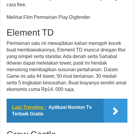
cara free.
Melihat Film Permainan Play Digfender
Element TD
Permainan satu ini mewajibkan kalian merogoh kocek
buat membawakannya, Element TD muncul dnegan fitur
yang simpel serta standar. Ada denah serta Sahabat
ikhwan dapat meletakan tower, pasti ini hendak
menolong membagikan susunan pertahanan. Dalam
Game ini ada 44 tower, 50 rival berlainan, 30 medali
serta 5 tingkatan kesusahan. Buat biayanya sendiri amat
ekonomis cuma Rp14. 000 saja.
Lagi Trending :
Aplikasi Nonton Tv
Terbaik Gratis