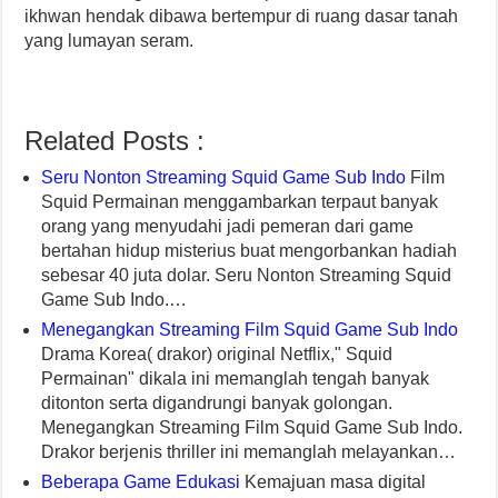
ikhwan hendak dibawa bertempur di ruang dasar tanah
yang lumayan seram.
Related Posts :
Seru Nonton Streaming Squid Game Sub Indo
Film
Squid Permainan menggambarkan terpaut banyak
orang yang menyudahi jadi pemeran dari game
bertahan hidup misterius buat mengorbankan hadiah
sebesar 40 juta dolar. Seru Nonton Streaming Squid
Game Sub Indo.…
Menegangkan Streaming Film Squid Game Sub Indo
Drama Korea( drakor) original Netflix," Squid
Permainan" dikala ini memanglah tengah banyak
ditonton serta digandrungi banyak golongan.
Menegangkan Streaming Film Squid Game Sub Indo.
Drakor berjenis thriller ini memanglah melayankan…
Beberapa Game Edukasi
Kemajuan masa digital