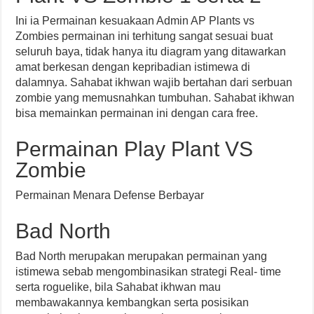
Ini ia Permainan kesuakaan Admin AP Plants vs
Zombies permainan ini terhitung sangat sesuai buat
seluruh baya, tidak hanya itu diagram yang ditawarkan
amat berkesan dengan kepribadian istimewa di
dalamnya. Sahabat ikhwan wajib bertahan dari serbuan
zombie yang memusnahkan tumbuhan. Sahabat ikhwan
bisa memainkan permainan ini dengan cara free.
Permainan Play Plant VS
Zombie
Permainan Menara Defense Berbayar
Bad North
Bad North merupakan merupakan permainan yang
istimewa sebab mengombinasikan strategi Real- time
serta roguelike, bila Sahabat ikhwan mau
membawakannya kembangkan serta posisikan