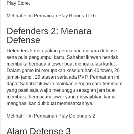
Play Store.
Melihat Film Permainan Play Bloons TD 6
Defenders 2: Menara
Defense
Defenders 2 merupakan permainan menara defense
serta pula pengumpul kartu. Sahabat ikhwan hendak
membuka berbagaia tower buat mengakulasi kartu.
Dalam game ini merupakan keseluruhan 40 tower, 20
jampi- jampi, 29 atasan serta ada PVP. Permainan ini
dapat Sahabat ikhwan mainkan dengan cara freemium
yang pasti saja wajib menunggu sebagian jam buat
membuka bermacam tower yang mewajibkan kamu
menghasilkan duit buat memesatkannya.
Melihat Film Permainan Play Defenders 2
Alam Defense 3