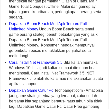
mendekati dengan permainan Clash of Clans. Main
Game Total Conquest Offline. Mulai dari gameplay,
tujuan game, kepribadian, perlengkapan perang serta
sedang…
Dapatkan Boom Beach Mod Apk Terbaru Full
Unlimited Money
Unduh Boom Beach serta temui
game perang strategi penuh petualangan yang asik.
Dapatkan Boom Beach Mod Apk Terbaru Full
Unlimited Money. Konsumen hendak mempunyai
gerombolan besar, menaklukkan penjahat serta
melindungi…
Cara Install Net Framework 3 5
Bila kalian memakai
Windows 10, bisa jadi kalian sempat dimohon buat
menginstall. Cara Install Net Framework 3 5. NET
Framework 3. 5 ntah itu kala mau melaksanakan suatu
aplikasi ataupun…
Dapatkan Game Catur Pc
Techbanget.com - Amat bisa
jadi game strategi tertua yang terdapat, catur sudah
bersama kita sepanjang beratus- ratus tahun bila tidak
lagi. Dapatkan Game Catur Pc. Catur Free gampang