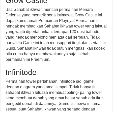
Grow Castle
Bila Sahabat ikhwan mencari permainan Menara
Defense yang menarik serta istimewa, Grow Castle ini
dapat kamu amati Permainan Playnya! Permainan ini
hendak membagikan Sahabat ikhwan tower yang faktual
yang wajib dipertahankan. terdapat 120 opsi bahadur
yang hendak menolong menjaga dari serbuan. Tidak
hanya itu Game ini telah mensupport tingkatan serta fitur
Guild. Sahabat ikhwan tidak butuh menghasilkan kocek
bila cuma hanya membawakannya saja, sebab
permainan ini Freemium.
Infinitode
Permainan tower pertahanan Infinitode jadi game
dengan diagram yang amat simpel. Tidak hanya tiu
sahabat ikhwan leluasa membuat paling- paling tower
serta membuat denah yang amat besar sebab ada fitur
pengedit denah di dalamnya. Game istimewa ini amat
sesuai buat Sahabat ikhwan yang senang dengan