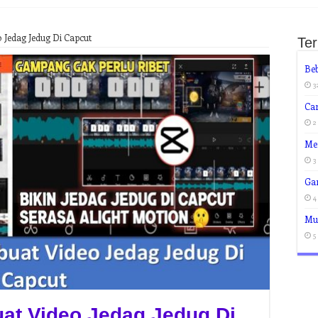
Jedag Jedug Di Capcut
Te
Be
3
Ca
2
Me
3
Ga
4
Mu
5
t Video Jedag Jedug Di