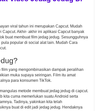
umayan viral tahun ini merupakan Capcut. Mudah
apcut. Akhir- akhir ini aplikasi Capcut banyak
kTok buat membuat film jedag jedug. Sesungguhnya
ni pula popular di social alat lain. Mudah Cara
cut.
jedug?
u film yang mengombinasikan dampak peralihan
kian muka supaya seiringan. Film itu amat
ialnya para konsumen TikTok.
 mangulas metode membuat jedag jedug di capcut.
b kita cuma memerlukan suatu Android serta
lamnya. Tadinya, yakinkan kita telah
usiknya buat di edit jadi jedag jedug. Hendaknya