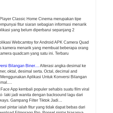
 Player Classic Home Cinema merupakan tipe
empunyai fitur siaran sebagian informasi menarik
likasi yang belum diperbarui sepanjang 2
likasi Webcamtoy for Android APK Camera Quad
s kamera menarik yang membuat beberapa orang
kamera quadcam yang satu ini. Terbaru
ersi Bilangan Biner…
Alterasi angka desimal ke
ner, oktal, desimal serta. Octal, decimal and
 Menggunakan Aplikasi Untuk Konversi Bilangan
cimal.…
Face App kembali populer sehabis suatu film viral
i- laki jadi wanita dengan backsound lagu dari
ways. Gampang Filter Tiktok Jadi…
el pintar ialah fitur yang tidak dapat bebas dari
ownload Filmorago Pro. Ponsel pintar biasanya