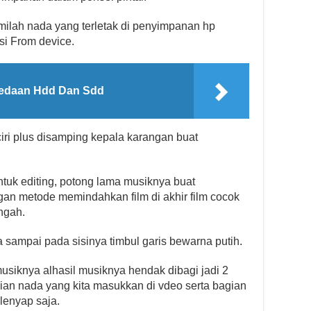
ilah nada yang terletak di penyimpanan hp
i From device.
bedaan Hdd Dan Sdd
ciri plus disamping kepala karangan buat
ntuk editing, potong lama musiknya buat
n metode memindahkan film di akhir film cocok
engah.
sampai pada sisinya timbul garis bewarna putih.
usiknya alhasil musiknya hendak dibagi jadi 2
an nada yang kita masukkan di vdeo serta bagian
lenyap saja.