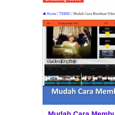
Home
/
TEKNO
/
Mudah Cara Membuat Video 
Mudah Cara Membua