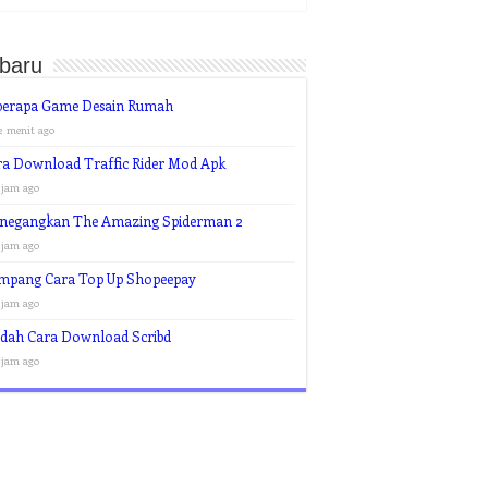
rbaru
berapa Game Desain Rumah
2 menit ago
ra Download Traffic Rider Mod Apk
 jam ago
negangkan The Amazing Spiderman 2
 jam ago
mpang Cara Top Up Shopeepay
 jam ago
dah Cara Download Scribd
 jam ago