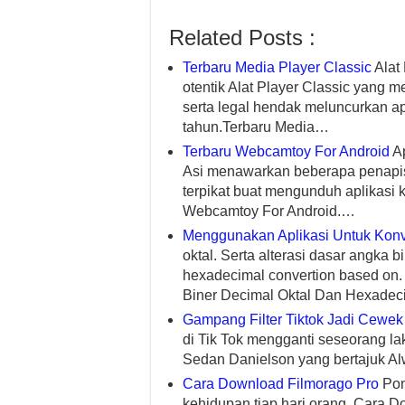
Related Posts :
Terbaru Media Player Classic
Alat
otentik Alat Player Classic yang m
serta legal hendak meluncurkan ap
tahun.Terbaru Media…
Terbaru Webcamtoy For Android
Ap
Asi menawarkan beberapa penapi
terpikat buat mengunduh aplikasi 
Webcamtoy For Android.…
Menggunakan Aplikasi Untuk Konv
oktal. Serta alterasi dasar angka bi
hexadecimal convertion based on.
Biner Decimal Oktal Dan Hexade
Gampang Filter Tiktok Jadi Cewek
di Tik Tok mengganti seseorang lak
Sedan Danielson yang bertajuk Al
Cara Download Filmorago Pro
Pons
kehidupan tiap hari orang. Cara D