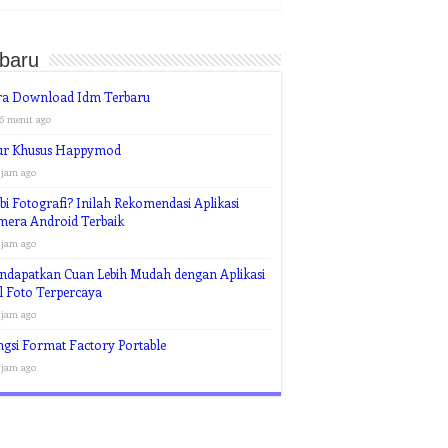
rbaru
ra Download Idm Terbaru
6 menit ago
tur Khusus Happymod
 jam ago
i Fotografi? Inilah Rekomendasi Aplikasi
mera Android Terbaik
 jam ago
ndapatkan Cuan Lebih Mudah dengan Aplikasi
l Foto Terpercaya
 jam ago
gsi Format Factory Portable
 jam ago