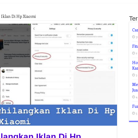
 Iklan Di Hp Xiaomi
Te
Ca
3
Fi
2
Hob
Ka
3
Me
Jua
4
Fun
5
langkan Iklan Di Hp