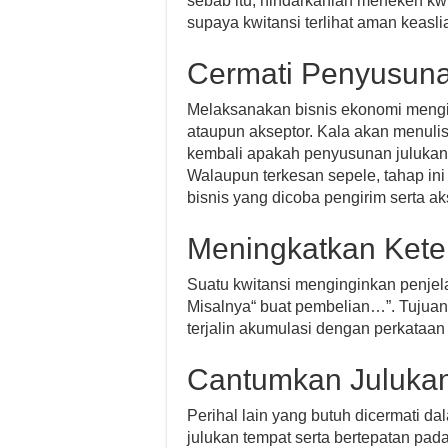
sebab itu, hindarkanlah meneken kwi
supaya kwitansi terlihat aman keasli
Cermati Penyusun
Melaksanakan bisnis ekonomi mengin
ataupun akseptor. Kala akan menuli
kembali apakah penyusunan julukan 
Walaupun terkesan sepele, tahap ini
bisnis yang dicoba pengirim serta ak
Meningkatkan Ket
Suatu kwitansi menginginkan penjelasa
Misalnya“ buat pembelian…”. Tujuan 
terjalin akumulasi dengan perkataan l
Cantumkan Julukan
Perihal lain yang butuh dicermati 
julukan tempat serta bertepatan pada