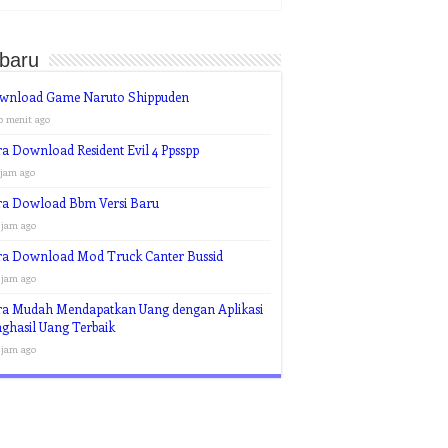
rbaru
wnload Game Naruto Shippuden
0 menit ago
a Download Resident Evil 4 Ppsspp
 jam ago
ra Dowload Bbm Versi Baru
 jam ago
ra Download Mod Truck Canter Bussid
 jam ago
ra Mudah Mendapatkan Uang dengan Aplikasi
ghasil Uang Terbaik
 jam ago