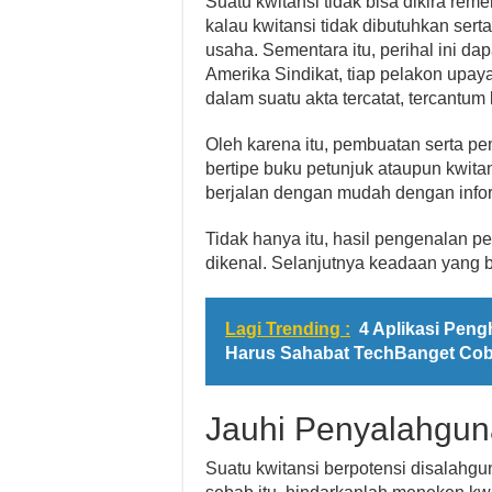
Suatu kwitansi tidak bisa dikira re
kalau kwitansi tidak dibutuhkan sert
usaha. Sementara itu, perihal ini da
Amerika Sindikat, tiap pelakon upa
dalam suatu akta tercatat, tercantum 
Oleh karena itu, pembuatan serta pe
bertipe buku petunjuk ataupun kwita
berjalan dengan mudah dengan inform
Tidak hanya itu, hasil pengenalan 
dikenal. Selanjutnya keadaan yang 
Lagi Trending :
4 Aplikasi Peng
Harus Sahabat TechBanget Cob
Jauhi Penyalahgu
Suatu kwitansi berpotensi disalahgu