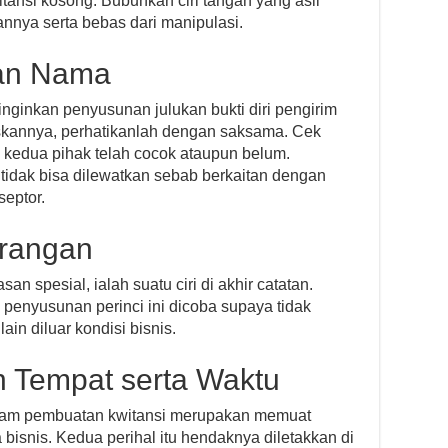
tansi kosong. Bubuhkan ciri tangan yang asli
annya serta bebas dari manipulasi.
an Nama
ginkan penyusunan julukan bukti diri pengirim
skannya, perhatikanlah dengan saksama. Cek
kedua pihak telah cocok ataupun belum.
 tidak bisa dilewatkan sebab berkaitan dengan
septor.
erangan
n spesial, ialah suatu ciri di akhir catatan.
penyusunan perinci ini dicoba supaya tidak
ain diluar kondisi bisnis.
 Tempat serta Waktu
dalam pembuatan kwitansi merupakan memuat
 bisnis. Kedua perihal itu hendaknya diletakkan di