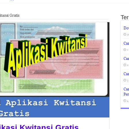
tansi Gratis
Te
Do
2
Car
1
Ca
2
Ca
3
Ca
Pen
4
kasi Kwitansi Gratis