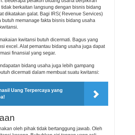
meh. Beberapa pelakon bidang usaha berpikiran
a tidak berkaitan langsung dengan bisnis bidang
pat dikatakan galat. Bagi IRS( Revenue Services)
ya butuh memanage fakta bisnis bidang usaha
kwitansi.
makaian kwitansi butuh dicermati. Bagus yang
nsi excel. Alat pemantau bidang usaha juga dapat
asi finansial yang segar.
pendapatan bidang usaha juga lebih gampang
butuh dicermati dalam membuat suatu kwitansi:
hasil Uang Terpercaya yang
a!
naan
nakan oleh pihak tidak bertanggung jawab. Oleh