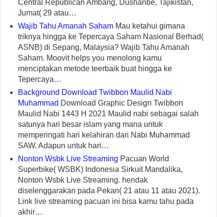
Central Republican Ambang, Dushanbe, Tajikistan,
Jumat( 29 atau…
Wajib Tahu Amanah Saham
Mau ketahui gimana
triknya hingga ke Tepercaya Saham Nasional Berhad(
ASNB) di Sepang, Malaysia? Wajib Tahu Amanah
Saham. Moovit helps you menolong kamu
menciptakan metode teerbaik buat hingga ke
Tepercaya…
Background Download Twibbon Maulid Nabi
Muhammad
Download Graphic Design Twibbon
Maulid Nabi 1443 H 2021 Maulid nabi sebagai salah
satunya hari besar islam yang mana untuk
memperingati hari kelahiran dari Nabi Muhammad
SAW. Adapun untuk hari…
Nonton Wsbk Live Streaming
Pacuan World
Superbike( WSBK) Indonesia Sirkuit Mandalika,
Nonton Wsbk Live Streaming. hendak
diselenggarakan pada Pekan( 21 atau 11 atau 2021).
Link live streaming pacuan ini bisa kamu tahu pada
akhir…