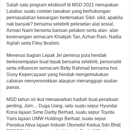
Salah satu program eksklusif di MSD 2021 merupakan
Lalabur, suatu coretan lawakan yang berhubungan
permasalahan kewangan bertemakan Sikit- sikit, apabila
nak banyak? bersama selebriti pelesetan alat sosial,
Azman Naim berserta barisan pelakon serta alan- alan
kesenangan semacam Khatijah Tan, Azhan Rani, Nadia
Aqilah serta Fikry Ibrahim.
Menerusi bagian Lepak Je! pemirsa pula hendak
berkesempatan buat lepak bersama selebriti, personaliti
serta influencer semacam Betty Rahmad bersama hos
Sissy Kepercayaan yang hendak mengemukakan
cabaran menyeronokkan ataupun menanggapi soalan
panas.
MSD tahun ini ikut menawarkan hadiah buat peraduan
penting, Jom… Duga Uang, iaitu suatu sepur Hyundai
Kona tajaan Sime Darby Berhad, suatu sepur Toyota
Yaris tajaan UMW Holdings Berhad, suatu sepur
Perodua Ativa tajaan Industri Otomobil Kedua Sdn Bhd(