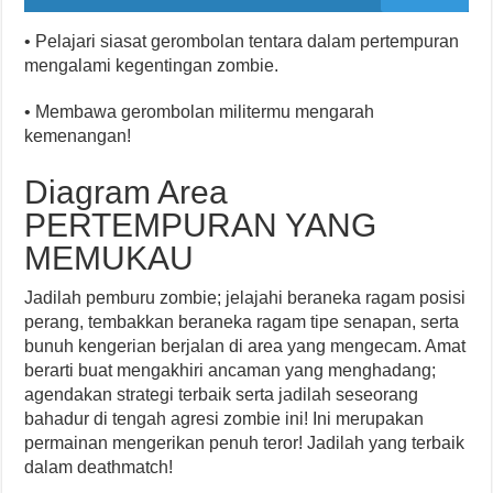
• Pelajari siasat gerombolan tentara dalam pertempuran
mengalami kegentingan zombie.
• Membawa gerombolan militermu mengarah
kemenangan!
Diagram Area
PERTEMPURAN YANG
MEMUKAU
Jadilah pemburu zombie; jelajahi beraneka ragam posisi
perang, tembakkan beraneka ragam tipe senapan, serta
bunuh kengerian berjalan di area yang mengecam. Amat
berarti buat mengakhiri ancaman yang menghadang;
agendakan strategi terbaik serta jadilah seseorang
bahadur di tengah agresi zombie ini! Ini merupakan
permainan mengerikan penuh teror! Jadilah yang terbaik
dalam deathmatch!