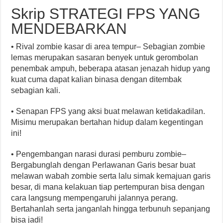
Skrip STRATEGI FPS YANG
MENDEBARKAN
• Rival zombie kasar di area tempur– Sebagian zombie
lemas merupakan sasaran benyek untuk gerombolan
penembak ampuh, beberapa atasan jenazah hidup yang
kuat cuma dapat kalian binasa dengan ditembak
sebagian kali.
• Senapan FPS yang aksi buat melawan ketidakadilan.
Misimu merupakan bertahan hidup dalam kegentingan
ini!
• Pengembangan narasi durasi pemburu zombie–
Bergabunglah dengan Perlawanan Garis besar buat
melawan wabah zombie serta lalu simak kemajuan garis
besar, di mana kelakuan tiap pertempuran bisa dengan
cara langsung mempengaruhi jalannya perang.
Bertahanlah serta janganlah hingga terbunuh sepanjang
bisa jadi!