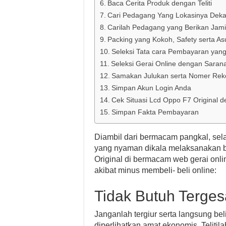
Baca Cerita Produk dengan Teliti
Cari Pedagang Yang Lokasinya Deka
Carilah Pedagang yang Berikan Jami
Packing yang Kokoh, Safety serta As
Seleksi Tata cara Pembayaran yan
Seleksi Gerai Online dengan Sara
Samakan Julukan serta Nomer Rek
Simpan Akun Login Anda
Cek Situasi Lcd Oppo F7 Original de
Simpan Fakta Pembayaran
Diambil dari bermacam pangkal, sel
yang nyaman dikala melaksanakan b
Original di bermacam web gerai onli
akibat minus membeli- beli online:
Tidak Butuh Terge
Janganlah tergiur serta langsung be
diperlihatkan amat ekonomis. Telitila