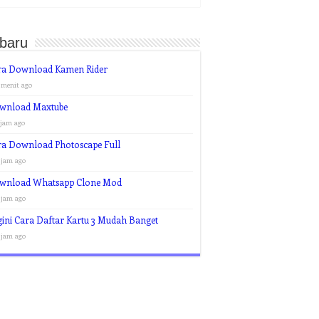
rbaru
ra Download Kamen Rider
 menit ago
wnload Maxtube
 jam ago
ra Download Photoscape Full
 jam ago
wnload Whatsapp Clone Mod
 jam ago
ini Cara Daftar Kartu 3 Mudah Banget
 jam ago