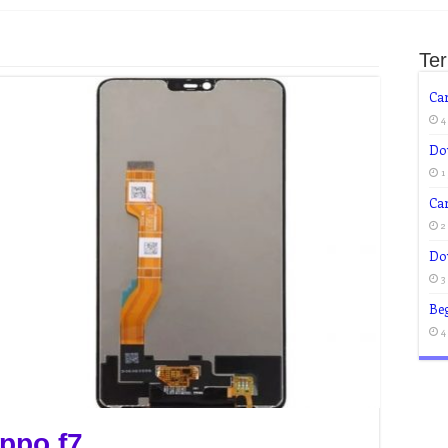
Te
Ca
4
Do
1
Ca
2
Do
3
Beg
4
ppo f7