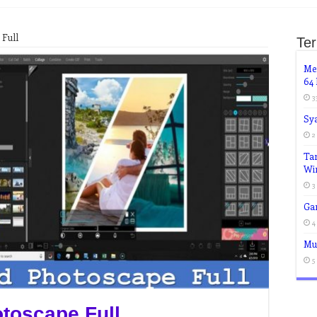
 Full
Te
Me
64 
3
Sy
2
Tan
Wi
3
Ga
4
Mud
5
toscape Full