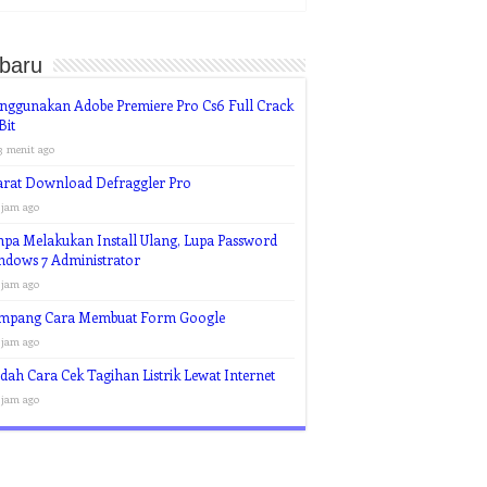
rbaru
nggunakan Adobe Premiere Pro Cs6 Full Crack
Bit
3 menit ago
arat Download Defraggler Pro
 jam ago
pa Melakukan Install Ulang, Lupa Password
ndows 7 Administrator
 jam ago
mpang Cara Membuat Form Google
 jam ago
ah Cara Cek Tagihan Listrik Lewat Internet
 jam ago