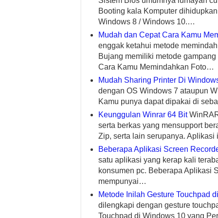
Sistem Bios umumnya lumayan cu
Booting kala Komputer dihidupkan
Windows 8 / Windows 10.…
Mudah dan Cepat Cara Kamu Mem
enggak ketahui metode memindahk
Bujang memiliki metode gampang 
Cara Kamu Memindahkan Foto…
Mudah Sharing Printer Di Window
dengan OS Windows 7 ataupun Win
Kamu punya dapat dipakai di sebag
Keunggulan Winrar 64 Bit
WinRAR 
serta berkas yang mensupport bera
Zip, serta lain serupanya. Aplik
Beberapa Aplikasi Screen Record
satu aplikasi yang kerap kali terab
konsumen pc. Beberapa Aplikasi Sc
mempunyai…
Metode Inilah Gesture Touchpad 
dilengkapi dengan gesture touchp
Touchpad di Windows 10 yang Pe