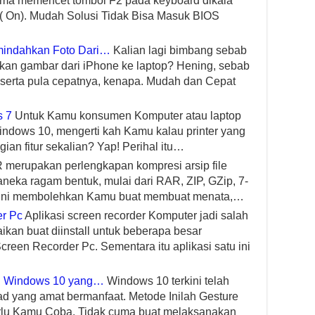
ma memencet tombol F2 pada keyboard dikala
( On). Mudah Solusi Tidak Bisa Masuk BIOS
indahkan Foto Dari…
Kalian lagi bimbang sebab
an gambar dari iPhone ke laptop? Hening, sebab
serta pula cepatnya, kenapa. Mudah dan Cepat
s 7
Untuk Kamu konsumen Komputer atau laptop
dows 10, mengerti kah Kamu kalau printer yang
ian fitur sekalian? Yap! Perihal itu…
merupakan perlengkapan kompresi arsip file
neka ragam bentuk, mulai dari RAR, ZIP, GZip, 7-
asi ini membolehkan Kamu buat membuat menata,…
er Pc
Aplikasi screen recorder Komputer jadi salah
aikan buat diinstall untuk beberapa besar
reen Recorder Pc. Sementara itu aplikasi satu ini
di Windows 10 yang…
Windows 10 terkini telah
ad yang amat bermanfaat. Metode Inilah Gesture
rlu Kamu Coba. Tidak cuma buat melaksanakan