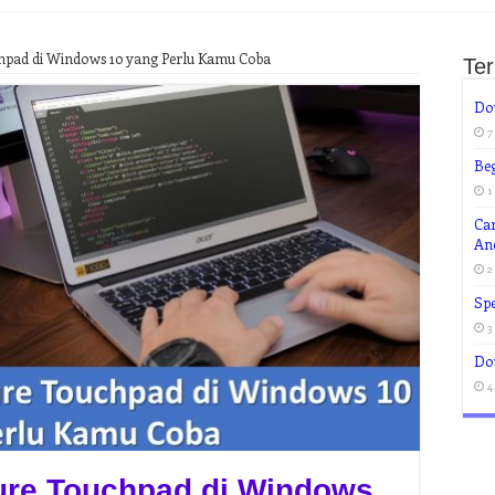
chpad di Windows 10 yang Perlu Kamu Coba
Te
Do
7
Beg
1
Ca
An
2
Spe
3
Do
4
ture Touchpad di Windows