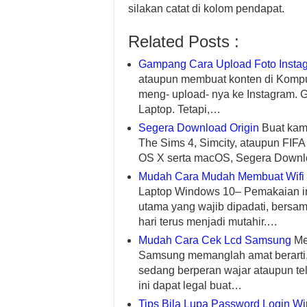
silakan catat di kolom pendapat.
Related Posts :
Gampang Cara Upload Foto Instag
ataupun membuat konten di Komput
meng- upload- nya ke Instagram.
Laptop. Tetapi,…
Segera Download Origin
Buat kam
The Sims 4, Simcity, ataupun FIF
OS X serta macOS, Segera Downloa
Mudah Cara Mudah Membuat Wifi 
Laptop Windows 10– Pemakaian inte
utama yang wajib dipadati, bers
hari terus menjadi mutahir.…
Mudah Cara Cek Lcd Samsung
Mem
Samsung memanglah amat berarti,
sedang berperan wajar ataupun t
ini dapat legal buat…
Tips Bila Lupa Password Login W