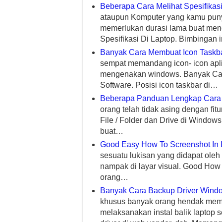
Beberapa Cara Melihat Spesifikasi
ataupun Komputer yang kamu puny
memerlukan durasi lama buat meng
Spesifikasi Di Laptop. Bimbingan 
Banyak Cara Membuat Icon Taskba
sempat memandang icon- icon aplik
mengenakan windows. Banyak Car
Software. Posisi icon taskbar di…
Beberapa Panduan Lengkap Cara S
orang telah tidak asing dengan f
File / Folder dan Drive di Window
buat…
Good Easy How To Screenshot In 
sesuatu lukisan yang didapat ole
nampak di layar visual. Good How 
orang…
Banyak Cara Backup Driver Wind
khusus banyak orang hendak memi
melaksanakan instal balik laptop s