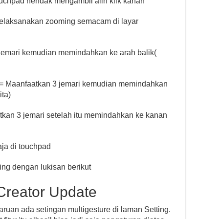
touchpad hendak mengambil alih klik kanan
elaksanakan zooming semacam di layar
jemari kemudian memindahkan ke arah balik(
= Maanfaatkan 3 jemari kemudian memindahkan
ta)
kan 3 jemari setelah itu memindahkan ke kanan
aja di touchpad
ing dengan lukisan berikut
reator Update
an ada setingan multigesture di laman Setting.