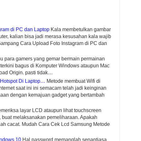
ram di PC dan Laptop
Kala membetulkan gambar
er, kalian bisa jadi merasa kesusahan kala wajib
 Gampang Cara Upload Foto Instagram di PC dan
u para gamers yang gemar bermain permainan
A terkini bagus di Komputer Windows ataupun Mac
d Origin. pasti tidak…
Hotspot Di Laptop…
Metode membuat Wifi di
rnet saat ini ini semacam telah jadi keinginan
amaan dengan kemajuan gadget yang bertambah
eriksa layar LCD ataupun lihat touchscreen
 buat melaksanakan pemeliharaan. Apakah
elah cacat. Mudah Cara Cek Lcd Samsung Metode
indows 10
Hal password memanglah senantiasa