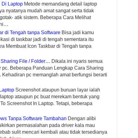
 Di Laptop
Metode memandang detail laptop
a nyatanya mudah amat sangat serta tidak
otak- atik sistem. Beberapa Cara Melihat
ini…
r di Tengah tanpa Software
Bisa jadi kamu
asi di taskbar jadi di tengah sementara itu
a Membuat Icon Taskbar di Tengah tanpa
haring File / Folder…
Dikala ini nyaris semua
itur pc. Beberapa Panduan Lengkap Cara Sharing
s. Kehadiran pc memanglah amat berfungsi berarti
Laptop
Screenshot ataupun buruan layar ialah
h laptop ataupun pc buat merekam bentuk yang
To Screenshot In Laptop. Tetapi, beberapa
ows Tanpa Software Tambahan
Dengan alibi
kirkan permasalahan pada driver kala mau
ebab sulit mencari kembali atau tidak tersedianya