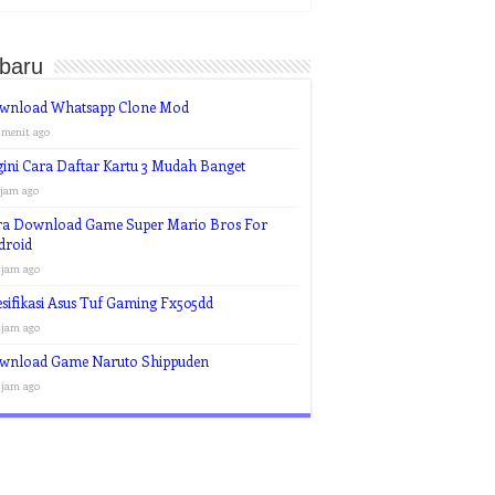
rbaru
wnload Whatsapp Clone Mod
 menit ago
ini Cara Daftar Kartu 3 Mudah Banget
 jam ago
ra Download Game Super Mario Bros For
droid
 jam ago
sifikasi Asus Tuf Gaming Fx505dd
 jam ago
wnload Game Naruto Shippuden
 jam ago