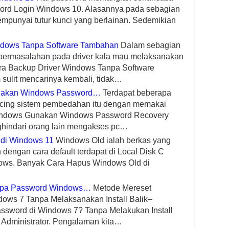
ord Login Windows 10. Alasannya pada sebagian
empunyai tutur kunci yang berlainan. Sedemikian
ndows Tanpa Software Tambahan
Dalam sebagian
n permasalahan pada driver kala mau melaksanakan
 Cara Backup Driver Windows Tanpa Software
sulit mencarinya kembali, tidak…
unakan Windows Password…
Terdapat beberapa
ing sistem pembedahan itu dengan memakai
Windows Gunakan Windows Password Recovery
nghindari orang lain mengakses pc…
di Windows 11
Windows Old ialah berkas yang
n dengan cara default terdapat di Local Disk C
ows. Banyak Cara Hapus Windows Old di
 Lupa Password Windows…
Metode Mereset
ows 7 Tanpa Melaksanakan Install Balik–
ssword di Windows 7? Tanpa Melakukan Install
Administrator. Pengalaman kita…