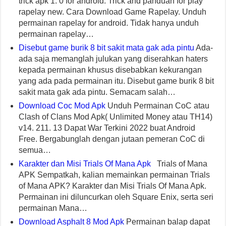
trick apk 1. 0 for android. Trick and panduan for play
rapelay new. Cara Download Game Rapelay. Unduh
permainan rapelay for android. Tidak hanya unduh
permainan rapelay…
Disebut game burik 8 bit sakit mata gak ada pintu
Ada-
ada saja memanglah julukan yang diserahkan haters
kepada permainan khusus disebabkan kekurangan
yang ada pada permainan itu. Disebut game burik 8 bit
sakit mata gak ada pintu. Semacam salah…
Download Coc Mod Apk
Unduh Permainan CoC atau
Clash of Clans Mod Apk( Unlimited Money atau TH14)
v14. 211. 13 Dapat War Terkini 2022 buat Android
Free. Bergabunglah dengan jutaan pemeran CoC di
semua…
Karakter dan Misi Trials Of Mana Apk
Trials of Mana
APK Sempatkah, kalian memainkan permainan Trials
of Mana APK? Karakter dan Misi Trials Of Mana Apk.
Permainan ini diluncurkan oleh Square Enix, serta seri
permainan Mana…
Download Asphalt 8 Mod Apk
Permainan balap dapat