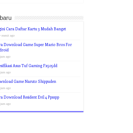
rbaru
ini Cara Daftar Kartu 3 Mudah Banget
7 menit ago
ra Download Game Super Mario Bros For
droid
 jam ago
sifikasi Asus Tuf Gaming Fx505dd
 jam ago
wnload Game Naruto Shippuden
 jam ago
a Download Resident Evil 4 Ppsspp
 jam ago