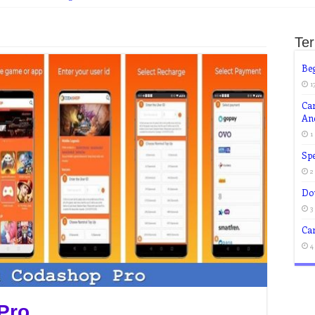
Te
Beg
1
Ca
An
1
Spe
2
Do
3
Car
4
Pro