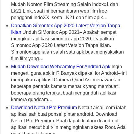
Mudah Nonton Film Streaming Selain Indoxx1 dan
Lk21 Link. saat ini berhamburan web film free
pengganti IndoXXI serta LK21 dan film apik…
Dapatkan Simontox App 2020 Latest Version Tanpa
Iklan
Unduh SiMontox App 2021– Apakah sempat
mengikuti aplikasi simontox app 2020. Dapatkan
Simontox App 2020 Latest Version Tanpa Iklan.
Simontox app ialah salah satu apk buat menyaksikan
film film yang…
Mudah Download Webcamtoy For Android Apk
Ingin
mengerti guna apk ini? Banyak dipakai for Android– ini
merupakan aplikasi Camera Quad Asi menawarkan
beberapa penapis kamera menarik yang membuat
beberapa orang terpikat buat mengunduh aplikasi
kamera quadcam…
Download Netcut Pro Premium
Netcut arcai. com ialah
aplikasi sah buat ponsel pintar android. Download
Netcut Pro Premium. Buat dapat dijalani di android,
aplikasi netcut built- in menginginkan akses Root. Ada
pula khasiat ataupun…