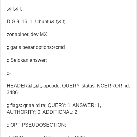
;&lt;&lt;
DiG 9. 16. 1- Ubuntu&lt;&lt;
zonabiner. dev MX
;; garis besar options:+cmd
;; Selokan answer:
;;-
HEADER&lt;&lt;-opcode: QUERY, status: NOERROR, id:
3486
;; flags: qr aa rd ra; QUERY: 1, ANSWER: 1,
AUTHORITY: 0, ADDITIONAL: 2
;; OPT PSEUDOSECTION: