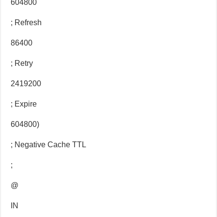
604800
; Refresh
86400
; Retry
2419200
; Expire
604800)
; Negative Cache TTL
;
@
IN