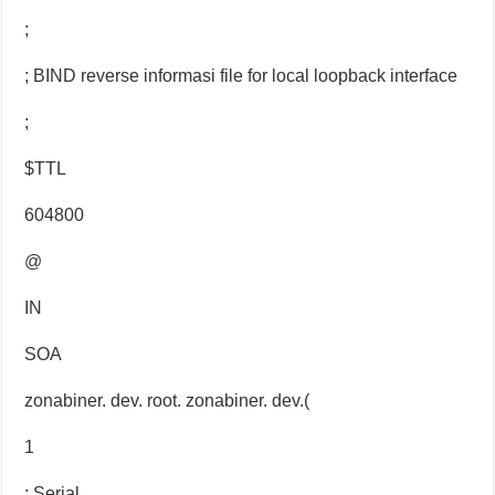
;
; BIND reverse informasi file for local loopback interface
;
$TTL
604800
@
IN
SOA
zonabiner. dev. root. zonabiner. dev.(
1
; Serial