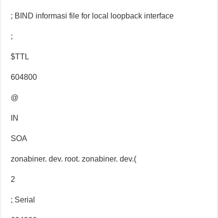
; BIND informasi file for local loopback interface
;
$TTL
604800
@
IN
SOA
zonabiner. dev. root. zonabiner. dev.(
2
; Serial