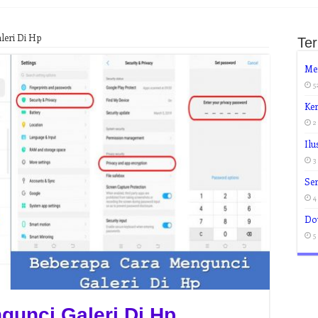
leri Di Hp
Te
Me
5
Ker
2
Ilu
3
Ser
4
Do
5
gunci Galeri Di Hp