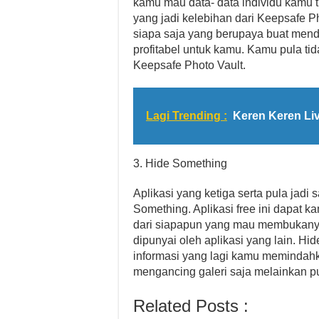
kamu mau data- data individu kamu ti
yang jadi kelebihan dari Keepsafe P
siapa saja yang berupaya buat mendo
profitabel untuk kamu. Kamu pula ti
Keepsafe Photo Vault.
Lagi Trending :
Keren Keren Li
3. Hide Something
Aplikasi yang ketiga serta pula jad
Something. Aplikasi free ini dapat
dari siapapun yang mau membukanya.
dipunyai oleh aplikasi yang lain. H
informasi yang lagi kamu memindahka
mengancing galeri saja melainkan pul
Related Posts :