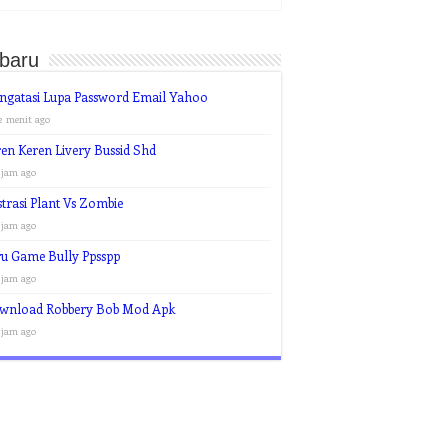
rbaru
ngatasi Lupa Password Email Yahoo
2 menit ago
en Keren Livery Bussid Shd
 jam ago
strasi Plant Vs Zombie
 jam ago
u Game Bully Ppsspp
 jam ago
wnload Robbery Bob Mod Apk
 jam ago