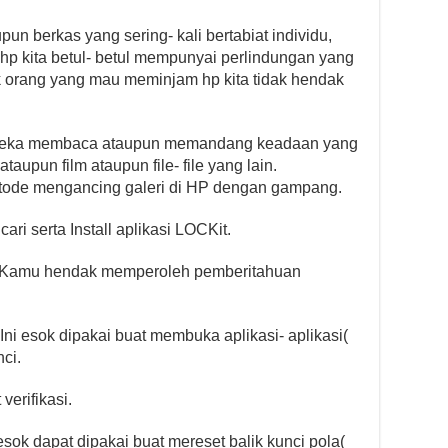
pun berkas yang sering- kali bertabiat individu,
hp kita betul- betul mempunyai perlindungan yang
k orang yang mau meminjam hp kita tidak hendak
i mereka membaca ataupun memandang keadaan yang
aupun film ataupun file- file yang lain.
etode mengancing galeri di HP dengan gampang.
ari serta Install aplikasi LOCKit.
it. Kamu hendak memperoleh pemberitahuan
ni esok dipakai buat membuka aplikasi- aplikasi(
ci.
verifikasi.
ok dapat dipakai buat mereset balik kunci pola(