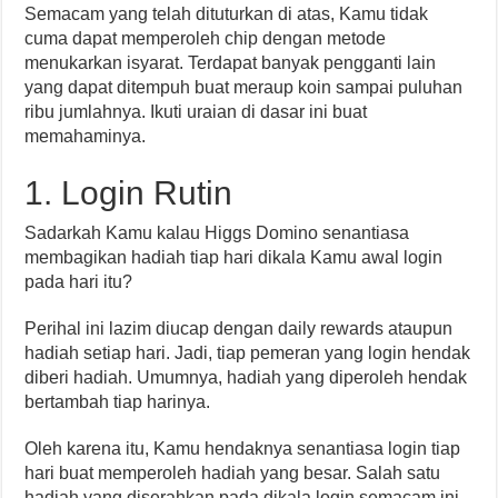
Semacam yang telah dituturkan di atas, Kamu tidak
cuma dapat memperoleh chip dengan metode
menukarkan isyarat. Terdapat banyak pengganti lain
yang dapat ditempuh buat meraup koin sampai puluhan
ribu jumlahnya. Ikuti uraian di dasar ini buat
memahaminya.
1. Login Rutin
Sadarkah Kamu kalau Higgs Domino senantiasa
membagikan hadiah tiap hari dikala Kamu awal login
pada hari itu?
Perihal ini lazim diucap dengan daily rewards ataupun
hadiah setiap hari. Jadi, tiap pemeran yang login hendak
diberi hadiah. Umumnya, hadiah yang diperoleh hendak
bertambah tiap harinya.
Oleh karena itu, Kamu hendaknya senantiasa login tiap
hari buat memperoleh hadiah yang besar. Salah satu
hadiah yang diserahkan pada dikala login semacam ini