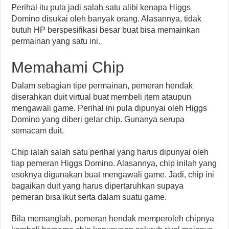
Perihal itu pula jadi salah satu alibi kenapa Higgs
Domino disukai oleh banyak orang. Alasannya, tidak
butuh HP berspesifikasi besar buat bisa memainkan
permainan yang satu ini.
Memahami Chip
Dalam sebagian tipe permainan, pemeran hendak
diserahkan duit virtual buat membeli item ataupun
mengawali game. Perihal ini pula dipunyai oleh Higgs
Domino yang diberi gelar chip. Gunanya serupa
semacam duit.
Chip ialah salah satu perihal yang harus dipunyai oleh
tiap pemeran Higgs Domino. Alasannya, chip inilah yang
esoknya digunakan buat mengawali game. Jadi, chip ini
bagaikan duit yang harus dipertaruhkan supaya
pemeran bisa ikut serta dalam suatu game.
Bila memanglah, pemeran hendak memperoleh chipnya