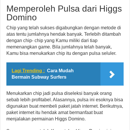
Memperoleh Pulsa dari Higgs
Domino
Chip yang telah sukses digabungkan dengan metode di
atas tentu jumlahnya hendak banyak. Terlebih ditambah
dengan chip- chip yang Kamu miliki dari tiap
memenangkan game. Bila jumlahnya telah banyak,
Kamu bisa menukarkan chip itu dengan pulsa seluler.
Lagi Trending :
Cara Mudah
Bermain Subway Surfers
Menukarkan chip jadi pulsa diseleksi banyak orang
sebab lebih profitabel. Alasannya, pulsa ini esoknya bisa
digunakan buat membeli paket jatah internet. Berikutnya,
paket internet itu hendak amat bermanfaat buat
menjalakan permainan Higgs Domino.