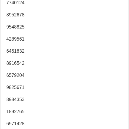
7740124
8952678
9548825
4289561
6451832
8916542
6579204
9825671
8984353
1892765
6971428