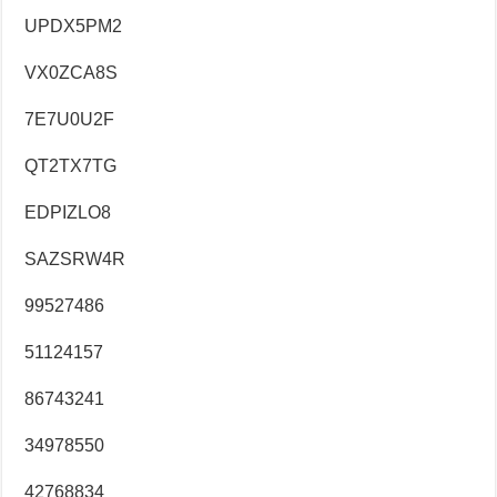
UPDX5PM2
VX0ZCA8S
7E7U0U2F
QT2TX7TG
EDPIZLO8
SAZSRW4R
99527486
51124157
86743241
34978550
42768834