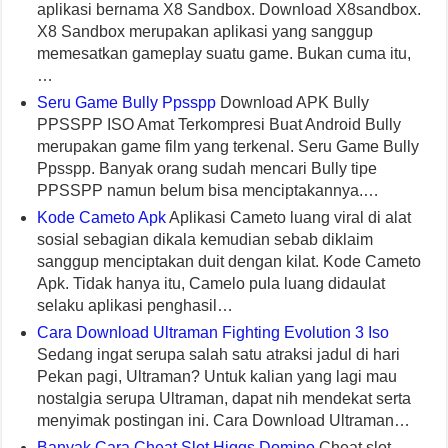
aplikasi bernama X8 Sandbox. Download X8sandbox.
X8 Sandbox merupakan aplikasi yang sanggup
memesatkan gameplay suatu game. Bukan cuma itu,
…
Seru Game Bully Ppsspp
Download APK Bully
PPSSPP ISO Amat Terkompresi Buat Android Bully
merupakan game film yang terkenal. Seru Game Bully
Ppsspp. Banyak orang sudah mencari Bully tipe
PPSSPP namun belum bisa menciptakannya.…
Kode Cameto Apk
Aplikasi Cameto luang viral di alat
sosial sebagian dikala kemudian sebab diklaim
sanggup menciptakan duit dengan kilat. Kode Cameto
Apk. Tidak hanya itu, Camelo pula luang didaulat
selaku aplikasi penghasil…
Cara Download Ultraman Fighting Evolution 3 Iso
Sedang ingat serupa salah satu atraksi jadul di hari
Pekan pagi, Ultraman? Untuk kalian yang lagi mau
nostalgia serupa Ultraman, dapat nih mendekat serta
menyimak postingan ini. Cara Download Ultraman…
Banyak Cara Cheat Slot Higgs Domino
Cheat slot