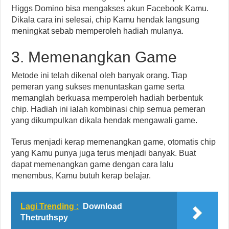
Higgs Domino bisa mengakses akun Facebook Kamu.
Dikala cara ini selesai, chip Kamu hendak langsung
meningkat sebab memperoleh hadiah mulanya.
3. Memenangkan Game
Metode ini telah dikenal oleh banyak orang. Tiap
pemeran yang sukses menuntaskan game serta
memanglah berkuasa memperoleh hadiah berbentuk
chip. Hadiah ini ialah kombinasi chip semua pemeran
yang dikumpulkan dikala hendak mengawali game.
Terus menjadi kerap memenangkan game, otomatis chip
yang Kamu punya juga terus menjadi banyak. Buat
dapat memenangkan game dengan cara lalu
menembus, Kamu butuh kerap belajar.
Lagi Trending :
Download
Thetruthspy