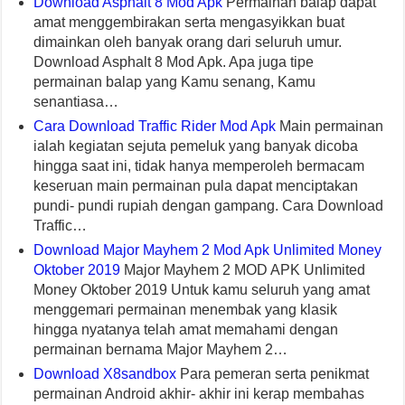
Download Asphalt 8 Mod Apk
Permainan balap dapat
amat menggembirakan serta mengasyikkan buat
dimainkan oleh banyak orang dari seluruh umur.
Download Asphalt 8 Mod Apk. Apa juga tipe
permainan balap yang Kamu senang, Kamu
senantiasa…
Cara Download Traffic Rider Mod Apk
Main permainan
ialah kegiatan sejuta pemeluk yang banyak dicoba
hingga saat ini, tidak hanya memperoleh bermacam
keseruan main permainan pula dapat menciptakan
pundi- pundi rupiah dengan gampang. Cara Download
Traffic…
Download Major Mayhem 2 Mod Apk Unlimited Money
Oktober 2019
Major Mayhem 2 MOD APK Unlimited
Money Oktober 2019 Untuk kamu seluruh yang amat
menggemari permainan menembak yang klasik
hingga nyatanya telah amat memahami dengan
permainan bernama Major Mayhem 2…
Download X8sandbox
Para pemeran serta penikmat
permainan Android akhir- akhir ini kerap membahas