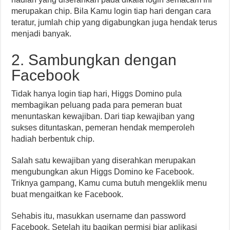
merupakan chip. Bila Kamu login tiap hari dengan cara
teratur, jumlah chip yang digabungkan juga hendak terus
menjadi banyak.
2. Sambungkan dengan
Facebook
Tidak hanya login tiap hari, Higgs Domino pula
membagikan peluang pada para pemeran buat
menuntaskan kewajiban. Dari tiap kewajiban yang
sukses dituntaskan, pemeran hendak memperoleh
hadiah berbentuk chip.
Salah satu kewajiban yang diserahkan merupakan
mengubungkan akun Higgs Domino ke Facebook.
Triknya gampang, Kamu cuma butuh mengeklik menu
buat mengaitkan ke Facebook.
Sehabis itu, masukkan username dan password
Facebook. Setelah itu bagikan permisi biar aplikasi