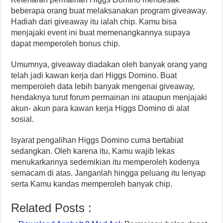
beberapa orang buat melaksanakan program giveaway.
Hadiah dari giveaway itu ialah chip. Kamu bisa
menjajaki event ini buat memenangkannya supaya
dapat memperoleh bonus chip.
Umumnya, giveaway diadakan oleh banyak orang yang
telah jadi kawan kerja dari Higgs Domino. Buat
memperoleh data lebih banyak mengenai giveaway,
hendaknya turut forum permainan ini ataupun menjajaki
akun- akun para kawan kerja Higgs Domino di alat
sosial.
Isyarat pengalihan Higgs Domino cuma bertabiat
sedangkan. Oleh karena itu, Kamu wajib lekas
menukarkannya sedemikian itu memperoleh kodenya
semacam di atas. Janganlah hingga peluang itu lenyap
serta Kamu kandas memperoleh banyak chip.
Related Posts :