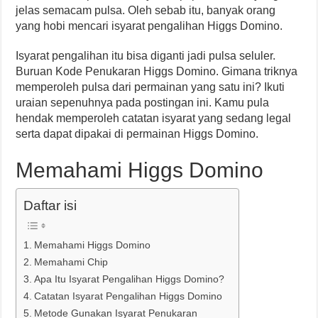
jelas semacam pulsa. Oleh sebab itu, banyak orang
yang hobi mencari isyarat pengalihan Higgs Domino.
Isyarat pengalihan itu bisa diganti jadi pulsa seluler.
Buruan Kode Penukaran Higgs Domino. Gimana triknya
memperoleh pulsa dari permainan yang satu ini? Ikuti
uraian sepenuhnya pada postingan ini. Kamu pula
hendak memperoleh catatan isyarat yang sedang legal
serta dapat dipakai di permainan Higgs Domino.
Memahami Higgs Domino
Daftar isi
Memahami Higgs Domino
Memahami Chip
Apa Itu Isyarat Pengalihan Higgs Domino?
Catatan Isyarat Pengalihan Higgs Domino
Metode Gunakan Isyarat Penukaran