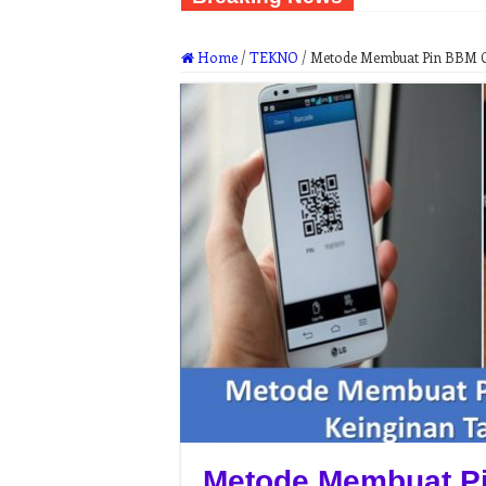
Home
/
TEKNO
/
Metode Membuat Pin BBM Ca
Metode Membuat Pi