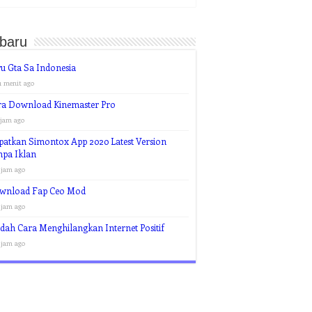
rbaru
u Gta Sa Indonesia
1 menit ago
ra Download Kinemaster Pro
 jam ago
atkan Simontox App 2020 Latest Version
npa Iklan
 jam ago
wnload Fap Ceo Mod
 jam ago
ah Cara Menghilangkan Internet Positif
 jam ago