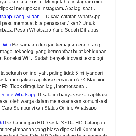
yai akun alat sosial. Mengetahui instagram mod.
g dipakai merupakan Instagram. Apalagi saat…
atsapp Yang Sudah…
Dikala catatan WhatsApp
ali pasti membuat kita penasaran,‘ kan? Untuk
Membaca Pesan Whatsapp Yang Sudah Dihapus
o…
 Wifi
Bersamaan dengan kemajuan era, orang
bagai teknologi yang bermanfaat buat kehidupan
t Koneksi Wifi. Sudah banyak inovasi teknologi
ta seluruh online; yah, paling tidak 5 miliyar dari
t serta mengakses aplikasi semacam APK Machine
Fb. Tidak diragukan lagi, internet serta…
Online Whatsapp
Dikala ini banyak sekali aplikasi
ipakai oleh warga dalam melaksanakan komunikasi
ah Cara Sembunyikan Status Online Whatsapp.
dd
Perbandingan HDD serta SSD– HDD ataupun
lat penyimpanan yang biasa dipakai di Komputer