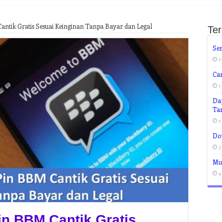
ntik Gratis Sesuai Keinginan Tanpa Bayar dan Legal
Te
Ser
2
Ca
1
Dap
Ta
2
Do
3
Mud
4
n BBM Cantik Gratis