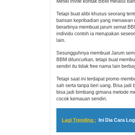
Meski invite kontak BBM melalui barc
Tetapi buat alibi khusus seorang 
barisan kepribadian yang menawan n
berartinya membuat jarum semat B
individu contoh ia merupakan seseo
lain.
Sesungguhnya membuat Jarum semat 
BBM diluncurkan, tetapi buat mem
sendiri itu tidak free nama lain berba
Tetapi saat ini terdapat promo me
sah serta tanpa beri uang. Bisa jad
bisa jadi bimbang gimana metode
cocok kemauan sendiri.
Lagi Trending :
Ini Dia Cara Lo