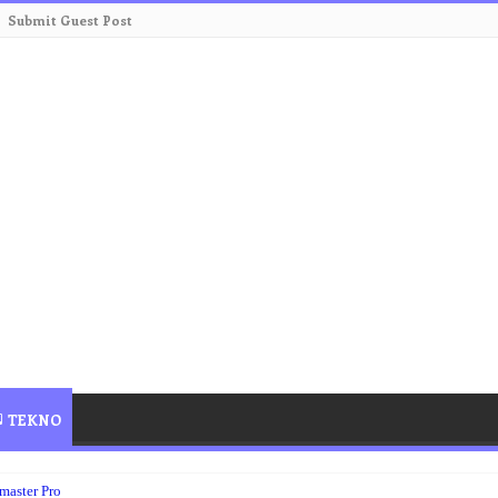
Submit Guest Post
TEKNO
master Pro
pp 2020 Latest Version Tanpa Iklan