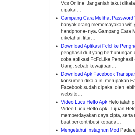
Vcs Online. Janganlah takut dikala
dipakai…
Gampang Cara Melihat Password W
banyak orang memercayakan wifi y
handphone- nya. Gampang Cara Mel
diketahui, fitur…
Download Aplikasi Fcfclike Pengh
penghasil duit yang berhubungan d
coba aplikasi FcFcLike Penghasil d
Uang. sebab kewajiban…
Download Apk Facebook Transpa
konsumen dikala ini merupakan 
Facebook sudah dipakai oleh lebih
website…
Video Lucu Hello Apk
Helo ialah pr
Video Lucu Hello Apk. Tujuan He
memberdayakan daya cipta, serta
buat berkontribusi kepada…
Mengetahui Instagram Mod
Pada e