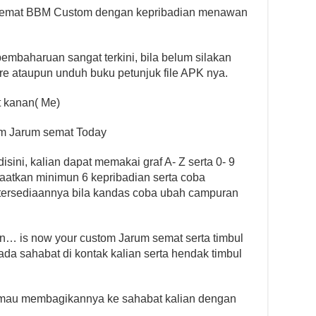
 semat BBM Custom dengan kepribadian menawan
pembaharuan sangat terkini, bila belum silakan
re ataupun unduh buku petunjuk file APK nya.
t kanan( Me)
tom Jarum semat Today
ini, kalian dapat memakai graf A- Z serta 0- 9
tkan minimun 6 kepribadian serta coba
tersediaannya bila kandas coba ubah campuran
an… is now your custom Jarum semat serta timbul
da sahabat di kontak kalian serta hendak timbul
k mau membagikannya ke sahabat kalian dengan