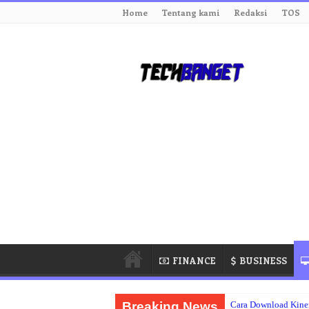
Home
Tentang kami
Redaksi
TOS
FINANCE
BUSINESS
Breaking News
Cara Download Kine
Dapatkan Simontox A