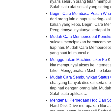
nyaris seluruh orang telah mempun
Salah satu alat sosial yang serin
Begini Cara Membaca Pesan Wh
dari orang lain dihapus, sering- k
kalian yang kepo, Begini Cara 
Pengirimnya. nyatanya terdapat l
Mudah Cara Mempercepat Koneksi
sukses menciptakan bermacam ber
tiap hari. Mudah Cara Mempercepa
yang saat ini muncul di…
Menggunakan Machine Liker Fb
Ki
kita mempunyai akses ke interne
Liker. Menggunakan Machine Liker 
Mudah Cara Sembunyikan Status 
chat yang banyak disukai serta d
tiap hari dengan orang lain. Mud
Salah satu aplikasi…
Mengenali Perbedaan Hdd Dan S
Hard Disk Drive merupakan fitur a