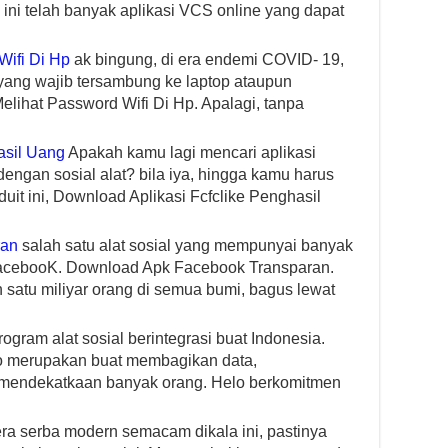
 ini telah banyak aplikasi VCS online yang dapat
ifi Di Hp
ak bingung, di era endemi COVID- 19,
ang wajib tersambung ke laptop ataupun
ihat Password Wifi Di Hp. Apalagi, tanpa
asil Uang
Apakah kamu lagi mencari aplikasi
engan sosial alat? bila iya, hingga kamu harus
uit ini, Download Aplikasi Fcfclike Penghasil
ran
salah satu alat sosial yang mempunyai banyak
FacebooK. Download Apk Facebook Transparan.
 satu miliyar orang di semua bumi, bagus lewat
ogram alat sosial berintegrasi buat Indonesia.
lo merupakan buat membagikan data,
 mendekatkaan banyak orang. Helo berkomitmen
ra serba modern semacam dikala ini, pastinya