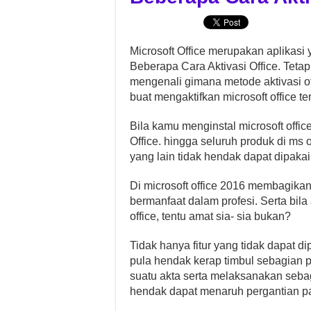
Microsoft Office merupakan aplikasi
Beberapa Cara Aktivasi Office. Tet
mengenali gimana metode aktivasi off
buat mengaktifkan microsoft office t
Bila kamu menginstal microsoft offi
Office. hingga seluruh produk di ms 
yang lain tidak hendak dapat dipakai
Di microsoft office 2016 membagikan
bermanfaat dalam profesi. Serta bila
office, tentu amat sia- sia bukan?
Tidak hanya fitur yang tidak dapat di
pula hendak kerap timbul sebagian
suatu akta serta melaksanakan seba
hendak dapat menaruh pergantian pad