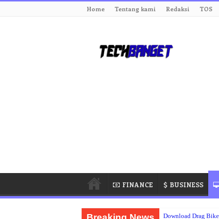
Home
Tentang kami
Redaksi
TOS
FINANCE
BUSINESS
Breaking News
Download Drag Bike