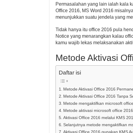
Permasalahan yang lain ialah kala 
Office 2016, MS Word 2016 misalnya
menunjukkan suatu jendela yang me
Tidak hanya itu office 2016 pula hen
Notice yang menarangkan kalau offic
kamu wajib lekas melaksanakan akti
Metode Aktivasi Of
Daftar isi
Metode Aktivasi Office 2016 Perman
Metode Aktivasi Office 2016 Tanpa S
Metode mengaktifkan microsoft offi
Metode aktivasi microsoft office 201
Aktivasi Office 2016 melalui KMS 20
Selanjutnya metode mengaktifkan ms
Aktivasi Office 2016 gunakan KMS Au