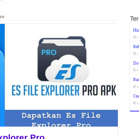
Pro
Te
Hu
3
Be
1
Do
2
Ba
3
Ca
4
xplorer Pro