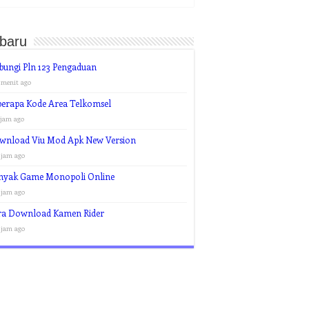
rbaru
bungi Pln 123 Pengaduan
 menit ago
berapa Kode Area Telkomsel
 jam ago
wnload Viu Mod Apk New Version
 jam ago
nyak Game Monopoli Online
 jam ago
ra Download Kamen Rider
 jam ago