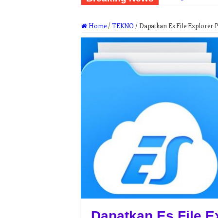
Home
/
TEKNO
/
Dapatkan Es File Explorer 
Dapatkan Es File E