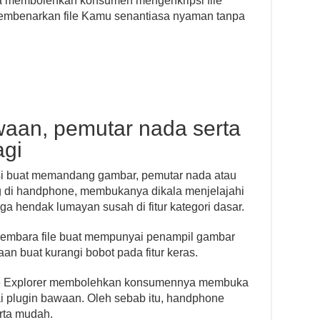
la membolehkan konsumen mengenkripsi file
membenarkan file Kamu senantiasa nyaman tanpa
aan, pemutar nada serta
agi
i buat memandang gambar, pemutar nada atau
ng di handphone, membukanya dikala menjelajahi
ga hendak lumayan susah di fitur kategori dasar.
engembara file buat mempunyai penampil gambar
an buat kurangi bobot pada fitur keras.
 File Explorer membolehkan konsumennya membuka
kai plugin bawaan. Oleh sebab itu, handphone
rta mudah.