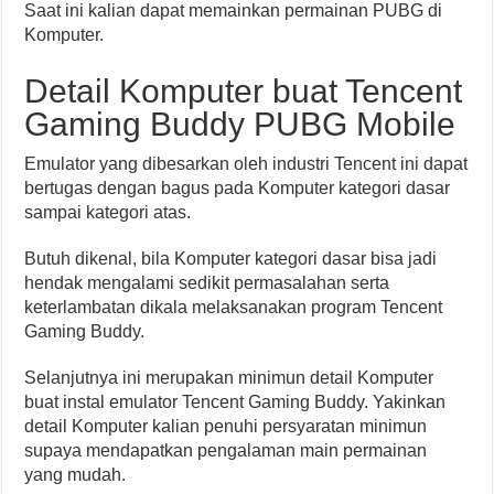
Saat ini kalian dapat memainkan permainan PUBG di
Komputer.
Detail Komputer buat Tencent
Gaming Buddy PUBG Mobile
Emulator yang dibesarkan oleh industri Tencent ini dapat
bertugas dengan bagus pada Komputer kategori dasar
sampai kategori atas.
Butuh dikenal, bila Komputer kategori dasar bisa jadi
hendak mengalami sedikit permasalahan serta
keterlambatan dikala melaksanakan program Tencent
Gaming Buddy.
Selanjutnya ini merupakan minimun detail Komputer
buat instal emulator Tencent Gaming Buddy. Yakinkan
detail Komputer kalian penuhi persyaratan minimun
supaya mendapatkan pengalaman main permainan
yang mudah.