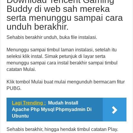
Buddy di web sah mereka
serta menunggu sampai cara
unduh berakhir.
Sehabis berakhir unduh, buka file instalasi.
Menunggu sampai timbul laman instalasi, setelah itu
seleksi klik instal. Simak petunjuk di layar serta
menunggu sampai cara instal berakhir sampai timbul
catatan Mulai.
Klik tombol Mulai buat mulai mengunduh bermacam fitur
PUBG.
Lagi Trending :
Mudah Install
Apache Php Mysql Phpmyadmin Di
Ubuntu
Sehabis berakhir, hingga hendak timbul catatan Play.