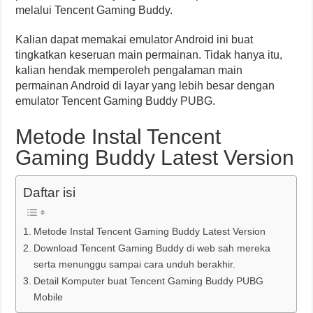
melalui Tencent Gaming Buddy.
Kalian dapat memakai emulator Android ini buat
tingkatkan keseruan main permainan. Tidak hanya itu,
kalian hendak memperoleh pengalaman main
permainan Android di layar yang lebih besar dengan
emulator Tencent Gaming Buddy PUBG.
Metode Instal Tencent
Gaming Buddy Latest Version
Daftar isi
Metode Instal Tencent Gaming Buddy Latest Version
Download Tencent Gaming Buddy di web sah mereka
serta menunggu sampai cara unduh berakhir.
Detail Komputer buat Tencent Gaming Buddy PUBG
Mobile