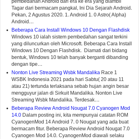
pembedahan Android dari era ke era yang diambil
Tagar dari bermacam pangkal, Ini Dia Sejarah Android.
Pekan, 2 Agustus 2020. 1. Android 1. 0 Astro( Alpha)
Android…
Beberapa Cara Install Windows 10 Dengan Flashdisk
Windows 10 ialah sistem pembedahan sangat terkini
yang diluncurkan oleh Microsoft. Beberapa Cara Install
Windows 10 Dengan Flashdisk. Diamati dari bidang
bentuk, Windows 10 telah banyak berganti dibanding
dengan tipe…
Nonton Live Streaming Wsbk Mandalika
Race 1
WSBK Indonesia 2021 pada hari Sabtu( 20 atau 11
atau 21) tertunda terlaksana sebab hujan angin besar
mengguyur jalan di Sirkuit Mandalika. Nonton Live
Streaming Wsbk Mandalika. Terdesak…
Beberapa Review Android Nougat 7.0 Cyanogen Mod
14.0
Dalam posting ini, kita mempunyai catatan ROM
CyanogenMod 14 Android 7. 0 Nougat yang ada buat
bermacam fitur. Beberapa Review Android Nougat 7.0
Cyanogen Mod 14.0. CyanogenMod diawali selaku