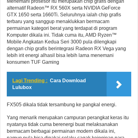
Menemani prosesor itu merupakan chip grafis dengan
alternatif Radeon™ RX 560X serta NVIDIA GeForce
GTX 1650 serta 1660Ti. Seluruhnya ialah chip grafis
terbaru yang sanggup menaklukkan bermacam
permainan kategori berat yang terdapat di program
Komputer dikala ini. Tidak cuma itu, AMD Ryzen™
Mobile Angkatan Kedua Seri 3000 pula dilengkapi
dengan chip grafis berintegrasi Radeon RX Vega yang
lebih irit energi alhasil bisa lebih lama menemani
konsumen TUF Gaming
Lagi Trending :
Cara Download
Lulubox
FX505 dikala tidak tersambung ke pangkal energi.
Yang menarik merupakan campuran perangkat keras itu
nyatanya tidak cuma berenergi buat melaksanakan
bermacam berbagai permainan modern dikala ini,
namun pula bisa dipakai selaku cagak keinginan para