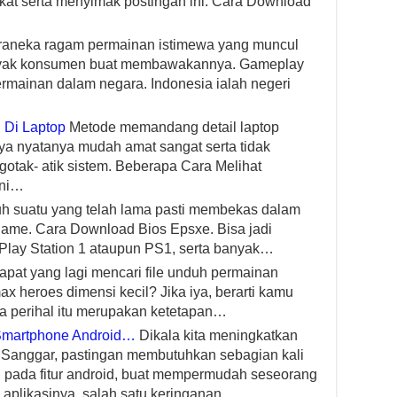
kat serta menyimak postingan ini. Cara Download
aneka ragam permainan istimewa yang muncul
banyak konsumen buat membawakannya. Gameplay
rmainan dalam negara. Indonesia ialah negeri
 Di Laptop
Metode memandang detail laptop
a nyatanya mudah amat sangat serta tidak
otak- atik sistem. Beberapa Cara Melihat
ini…
h suatu yang telah lama pasti membekas dalam
game. Cara Download Bios Epsxe. Bisa jadi
lay Station 1 ataupun PS1, serta banyak…
apat yang lagi mencari file unduh permainan
ax heroes dimensi kecil? Jika iya, berarti kamu
ta perihal itu merupakan ketetapan…
Smartphone Android…
Dikala kita meningkatkan
 Sanggar, pastingan membutuhkan sebagian kali
tu pada fitur android, buat mempermudah seseorang
plikasinya, salah satu keringanan…