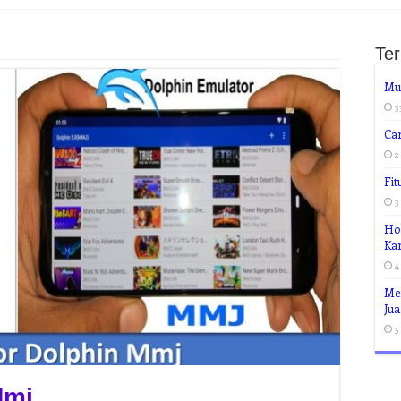
Te
Mu
3
Ca
2
Fi
3
Hob
Ka
4
Me
Jua
5
Mmj