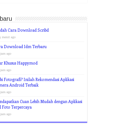
rbaru
dah Cara Download Scribd
3 menit ago
ra Download Idm Terbaru
 jam ago
tur Khusus Happymod
 jam ago
i Fotografi? Inilah Rekomendasi Aplikasi
mera Android Terbaik
 jam ago
ndapatkan Cuan Lebih Mudah dengan Aplikasi
l Foto Terpercaya
 jam ago