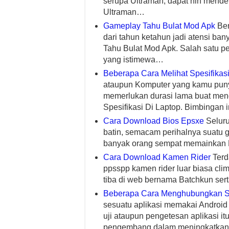
serupa Ultraman, dapat nih mende
Ultraman…
Gameplay Tahu Bulat Mod Apk
Ber
dari tahun ketahun jadi atensi 
Tahu Bulat Mod Apk. Salah satu pe
yang istimewa…
Beberapa Cara Melihat Spesifikasi
ataupun Komputer yang kamu puny
memerlukan durasi lama buat meng
Spesifikasi Di Laptop. Bimbingan 
Cara Download Bios Epsxe
Seluru
batin, semacam perihalnya suatu 
banyak orang sempat memainkan P
Cara Download Kamen Rider
Terd
ppsspp kamen rider luar biasa clim
tiba di web bernama Batchkun ser
Beberapa Cara Menghubungkan 
sesuatu aplikasi memakai Android
uji ataupun pengetesan aplikasi i
pengembang dalam meningkatkan a