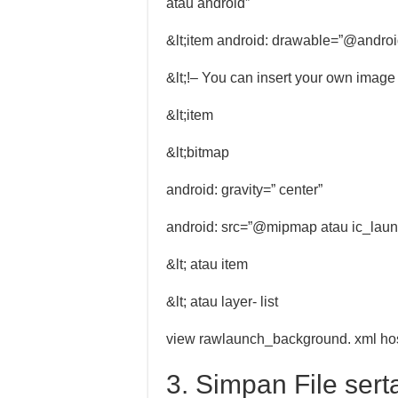
atau android”
&lt;item android: drawable=”@android
&lt;!– You can insert your own image
&lt;item
&lt;bitmap
android: gravity=” center”
android: src=”@mipmap atau ic_laun
&lt; atau item
&lt; atau layer- list
view rawlaunch_background. xml ho
3. Simpan File ser