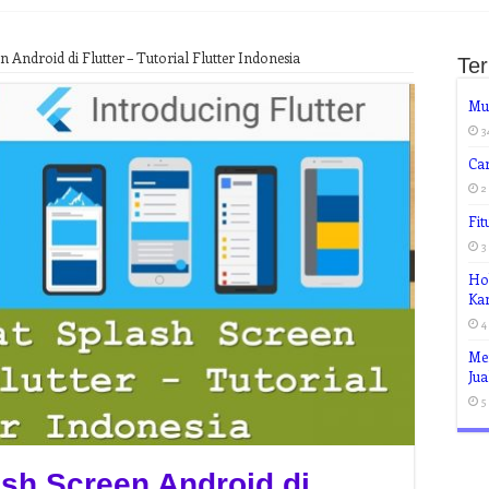
Android di Flutter – Tutorial Flutter Indonesia
Te
Mu
3
Ca
2
Fi
3
Hob
Ka
4
Me
Jua
5
sh Screen Android di