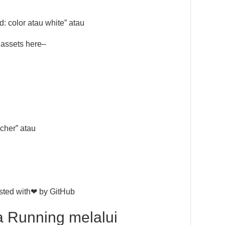
: color atau white” atau
 assets here–
cher” atau
sted with❤ by GitHub
ta Running melalui