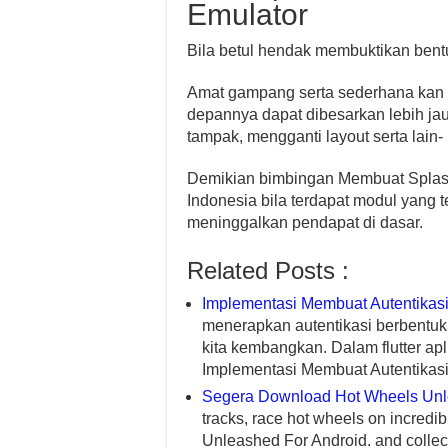
Emulator
Bila betul hendak membuktikan bent
Amat gampang serta sederhana kan bu
depannya dapat dibesarkan lebih jau
tampak, mengganti layout serta lain- 
Demikian bimbingan Membuat Splash S
Indonesia bila terdapat modul yang 
meninggalkan pendapat di dasar.
Related Posts :
Implementasi Membuat Autentikasi
menerapkan autentikasi berbentuk p
kita kembangkan. Dalam flutter ap
Implementasi Membuat Autentikasi 
Segera Download Hot Wheels Unl
tracks, race hot wheels on incred
Unleashed For Android. and collec