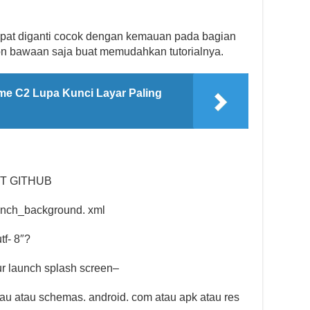
dapat diganti cocok dengan kemauan pada bagian
con bawaan saja buat memudahkan tutorialnya.
me C2 Lupa Kunci Layar Paling
IST GITHUB
aunch_background. xml
tf- 8″?
your launch splash screen–
: atau atau schemas. android. com atau apk atau res