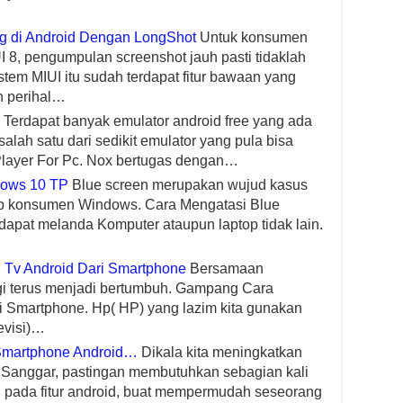
g di Android Dengan LongShot
Untuk konsumen
8, pengumpulan screenshot jauh pasti tidaklah
stem MIUI itu sudah terdapat fitur bawaan yang
 perihal…
Terdapat banyak emulator android free yang ada
alah satu dari sedikit emulator yang pula bisa
layer For Pc. Nox bertugas dengan…
dows 10 TP
Blue screen merupakan wujud kasus
iap konsumen Windows. Cara Mengatasi Blue
dapat melanda Komputer ataupun laptop tidak lain.
 Tv Android Dari Smartphone
Bersamaan
gi terus menjadi bertumbuh. Gampang Cara
ri Smartphone. Hp( HP) yang lazim kita gunakan
levisi)…
Smartphone Android…
Dikala kita meningkatkan
 Sanggar, pastingan membutuhkan sebagian kali
tu pada fitur android, buat mempermudah seseorang