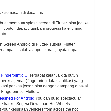
uk semacam di dasar ini:
at membuat splash screen di Flutter, bisa jadi ke
h contoh dapat ditambahi progress kafe, timing
lain.
creen Android di Flutter- Tutorial Flutter
terlampaui, salah ataupun kurang nyata dapat
 Fingerprint di…
Terdapat kalanya kita butuh
eriksa jemari( fingerprint) dalam aplikasi yang
likasi periksa jemari bisa dengan gampang dipakai.
Fingerprint di Flutter…
eashed For Android
You can build spectacular
ible tracks, Segera Download Hot Wheels
t your kesukaan vehicles from across the hot