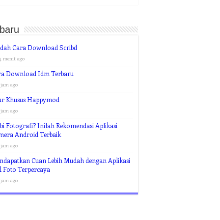
rbaru
dah Cara Download Scribd
4 menit ago
ra Download Idm Terbaru
 jam ago
tur Khusus Happymod
 jam ago
i Fotografi? Inilah Rekomendasi Aplikasi
mera Android Terbaik
 jam ago
ndapatkan Cuan Lebih Mudah dengan Aplikasi
l Foto Terpercaya
 jam ago