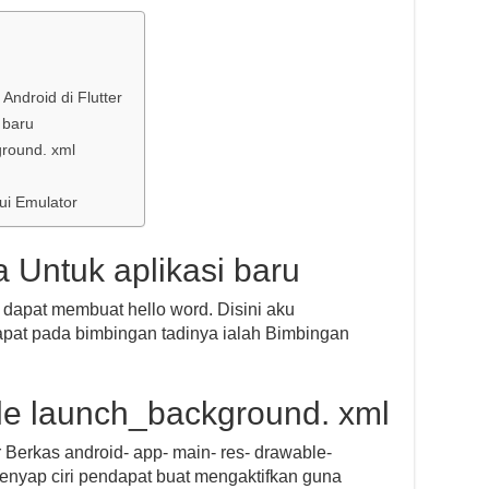
ndroid di Flutter
 baru
ground. xml
ui Emulator
ta Untuk aplikasi baru
h dapat membuat hello word. Disini aku
dapat pada bimbingan tadinya ialah Bimbingan
File launch_background. xml
r Berkas android- app- main- res- drawable-
enyap ciri pendapat buat mengaktifkan guna