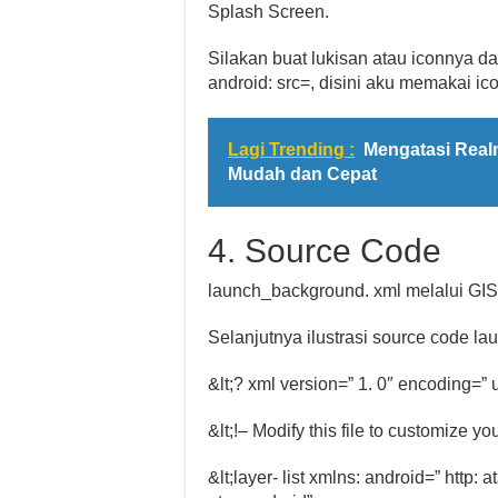
Splash Screen.
Silakan buat lukisan atau iconnya 
android: src=, disini aku memakai i
Lagi Trending :
Mengatasi Real
Mudah dan Cepat
4. Source Code
launch_background. xml melalui G
Selanjutnya ilustrasi source code l
&lt;? xml version=” 1. 0″ encoding=” u
&lt;!– Modify this file to customize 
&lt;layer- list xmlns: android=” http