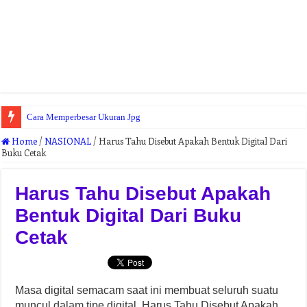
Cara Memperbesar Ukuran Jpg
Cara Gabung Pdf Gratis
Home
/
NASIONAL
/
Harus Tahu Disebut Apakah Bentuk Digital Dari
Buku Cetak
Harus Tahu Disebut Apakah
Bentuk Digital Dari Buku
Cetak
Masa digital semacam saat ini membuat seluruh suatu
muncul dalam tipe digital, Harus Tahu Disebut Apakah