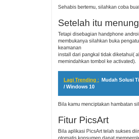
Sehabis bertemu, silahkan coba buat 
Setelah itu menungg
Tetapi disebagian handphone android, 
membukanya silahkan buka pengatu
keamanan
install dari pangkal tidak diketahui( 
memindahkan tombol ke activated).
Lagi Trending :
Mudah Solusi T
/ Windows 10
Bila kamu menciptakan hambatan sil
Fitur PicsArt
Bila aplikasi PicsArt telah sukses di
otomatis konsumen dapat memperoleh