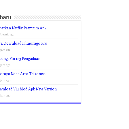
rbaru
patkan Netflix Premium Apk
8 menit ago
ra Download Filmorago Pro
 jam ago
bungi Pln 123 Pengaduan
 jam ago
berapa Kode Area Telkomsel
 jam ago
wnload Viu Mod Apk New Version
 jam ago