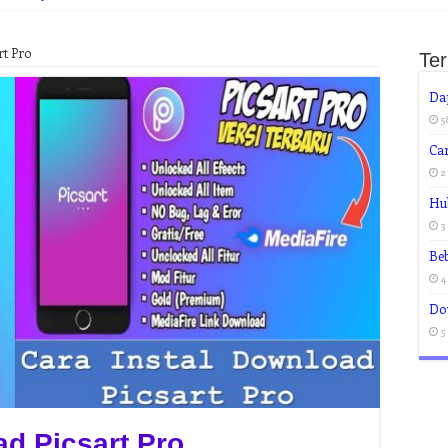
rt Pro
Te
Da
5
Ca
2
Hu
3
Be
4
Do
5
ad Picsart Pro