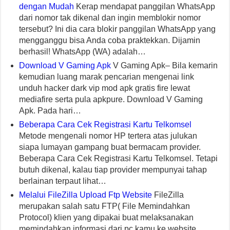
dengan Mudah
Kerap mendapat panggilan WhatsApp
dari nomor tak dikenal dan ingin memblokir nomor
tersebut? Ini dia cara blokir panggilan WhatsApp yang
mengganggu bisa Anda coba praktekkan. Dijamin
berhasil! WhatsApp (WA) adalah…
Download V Gaming Apk
V Gaming Apk– Bila kemarin
kemudian luang marak pencarian mengenai link
unduh hacker dark vip mod apk gratis fire lewat
mediafire serta pula apkpure. Download V Gaming
Apk. Pada hari…
Beberapa Cara Cek Registrasi Kartu Telkomsel
Metode mengenali nomor HP tertera atas julukan
siapa lumayan gampang buat bermacam provider.
Beberapa Cara Cek Registrasi Kartu Telkomsel. Tetapi
butuh dikenal, kalau tiap provider mempunyai tahap
berlainan terpaut lihat…
Melalui FileZilla Upload Ftp Website
FileZilla
merupakan salah satu FTP( File Memindahkan
Protocol) klien yang dipakai buat melaksanakan
memindahkan informasi dari pc kamu ke website