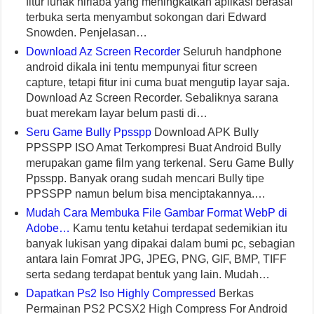
fitur lunak nirlaba yang meningkatkan aplikasi berasal
terbuka serta menyambut sokongan dari Edward
Snowden. Penjelasan…
Download Az Screen Recorder
Seluruh handphone
android dikala ini tentu mempunyai fitur screen
capture, tetapi fitur ini cuma buat mengutip layar saja.
Download Az Screen Recorder. Sebaliknya sarana
buat merekam layar belum pasti di…
Seru Game Bully Ppsspp
Download APK Bully
PPSSPP ISO Amat Terkompresi Buat Android Bully
merupakan game film yang terkenal. Seru Game Bully
Ppsspp. Banyak orang sudah mencari Bully tipe
PPSSPP namun belum bisa menciptakannya.…
Mudah Cara Membuka File Gambar Format WebP di
Adobe…
Kamu tentu ketahui terdapat sedemikian itu
banyak lukisan yang dipakai dalam bumi pc, sebagian
antara lain Fomrat JPG, JPEG, PNG, GIF, BMP, TIFF
serta sedang terdapat bentuk yang lain. Mudah…
Dapatkan Ps2 Iso Highly Compressed
Berkas
Permainan PS2 PCSX2 High Compress For Android