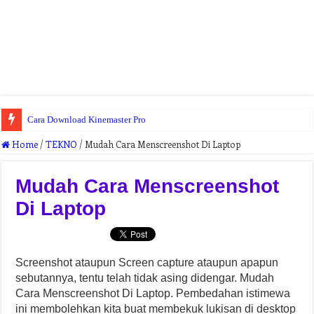
Cara Download Kinemaster Pro
Dapatkan Simontox App 2020 Latest Version Tanpa Iklan
Home
/
TEKNO
/
Mudah Cara Menscreenshot Di Laptop
Mudah Cara Menscreenshot
Di Laptop
Screenshot ataupun Screen capture ataupun apapun
sebutannya, tentu telah tidak asing didengar. Mudah
Cara Menscreenshot Di Laptop. Pembedahan istimewa
ini membolehkan kita buat membekuk lukisan di desktop