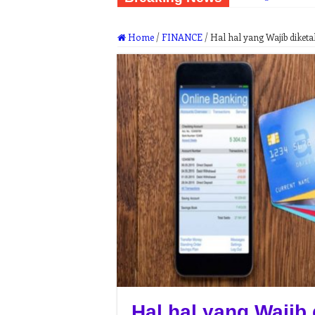
Home
/
FINANCE
/
Hal hal yang Wajib diket
Hal hal yang Wajib