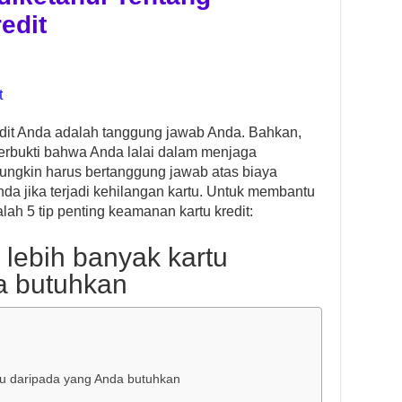
edit
t
edit Anda adalah tanggung jawab Anda. Bahkan,
 terbukti bahwa Anda lalai dalam menjaga
ungkin harus bertanggung jawab atas biaya
da jika terjadi kehilangan kartu. Untuk membantu
lah 5 tip penting keamanan kartu kredit:
 lebih banyak kartu
a butuhkan
rtu daripada yang Anda butuhkan