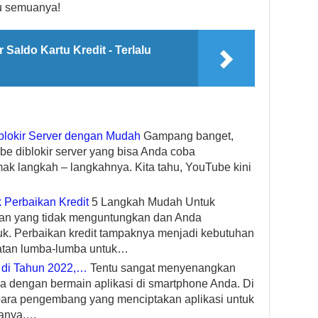
au semuanya!
 Saldo Kartu Kredit - Terlalu
lokir Server dengan Mudah
Gampang banget,
e diblokir server yang bisa Anda coba
mak langkah – langkahnya. Kita tahu, YouTube kini
 Perbaikan Kredit
5 Langkah Mudah Untuk
gan yang tidak menguntungkan dan Anda
uk. Perbaikan kredit tampaknya menjadi kebutuhan
atan lumba-lumba untuk…
k di Tahun 2022,…
Tentu sangat menyenangkan
 dengan bermain aplikasi di smartphone Anda. Di
para pengembang yang menciptakan aplikasi untuk
nanya.…