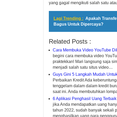
yang gagal mengikuti salah satu at
Lagi Trending :
Apakah Transfer
Bagus Untuk Dipercaya?
Related Posts :
Cara Membuka Video YouTube Dib
begini cara membuka video YouTub
praktekkan! Mari langsung saja si
menjadi salah satu situs video…
Guys Gini 5 Langkah Mudah Untuk
Perbaikan Kredit Ada keberuntun
tenggelam dalam dalam kredit bur
saat ini. Anda membutuhkan lomp
6 Aplikasi Penghasil Uang Terbai
jika Anda mendapatkan uang hanya
tahun 2022, sudah banyak sekali 
menghasilkan uang para penggu