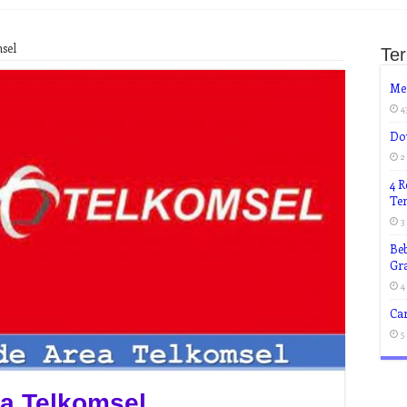
sel
Te
Me
4
Dow
2
4 R
Te
3
Beb
Gra
4
Ca
5
a Telkomsel