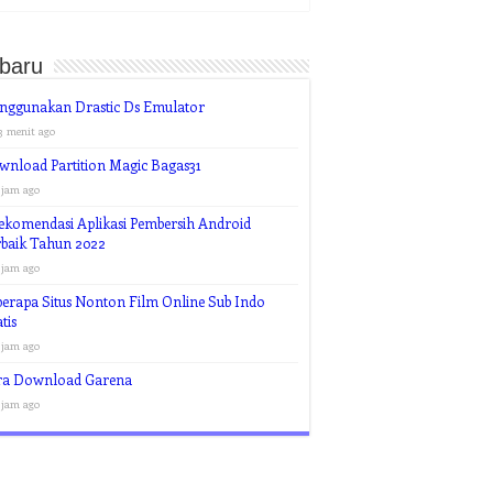
rbaru
nggunakan Drastic Ds Emulator
3 menit ago
nload Partition Magic Bagas31
 jam ago
ekomendasi Aplikasi Pembersih Android
rbaik Tahun 2022
 jam ago
erapa Situs Nonton Film Online Sub Indo
tis
 jam ago
ra Download Garena
 jam ago