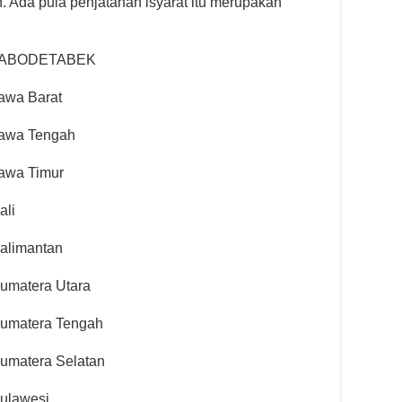
n. Ada pula penjatahan isyarat itu merupakan
ea JABODETABEK
Jawa Barat
 Jawa Tengah
Jawa Timur
ali
Kalimantan
Sumatera Utara
 Sumatera Tengah
 Sumatera Selatan
Sulawesi