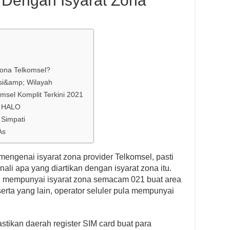
 Dengan Isyarat Zona
Zona Telkomsel?
nsi&amp; Wilayah
msel Komplit Terkini 2021
u HALO
 Simpati
As
mengenai isyarat zona provider Telkomsel, pasti
li apa yang diartikan dengan isyarat zona itu.
g mempunyai isyarat zona semacam 021 buat area
erta yang lain, operator seluler pula mempunyai
astikan daerah register SIM card buat para