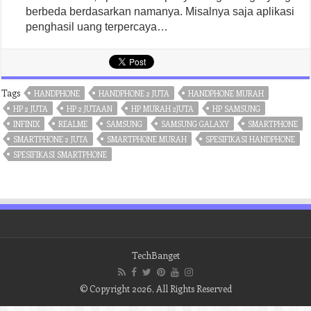
berbeda berdasarkan namanya. Misalnya saja aplikasi
penghasil uang terpercaya…
Tags
HANDPHONE
HANDPHONE 2 JUTA
HANDPHONE MURAH
HP 2 JUTA
HP 2 JUTAAN
HP MURAH 2JUTA
HP SAMSUNG
INFINIX
REALME
SAMSUNG
SAMSUNG GALAXY
SMARTPHONE
SMARTPHONE 2 JUTA
SMARTPHONE MURAH
SPESIFIKASI HANDPHONE
SPESIFIKASI SMARTPHONE
TechBanget
© Copyright 2026, All Rights Reserved