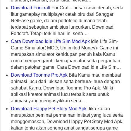
Download Fortcraft
FortCraft– besar rasio denah, serta
fitur gameplay multiplayer cetak biru dari Sanggar
NetEase game, dalam portofolio di mana telah
terdapat sebagian ambisius luncurkan. Download
Fortcraft. Tetapi terkini hari ini serta…
Cara Download Idle Life Sim Mod Apk
Idle Life Sim-
Game Simulator( MOD, Unlimited Money)- Game ini
merupakan simulator kehidupan penuh kala Kamu
cuma mempengaruhi kemajuan alur serta pergantian
dalam patokan game. Cara Download Idle Life Sim…
Download Toonme Pro Apk
Bila Kamu mau membuat
animasi lucu dari lukisan serta berhura- hura dengan
sahabat Kamu. Download Toonme Pro Apk. Miliki
aplikasi kreator animasi lucu terbaik serta untuk
animasi yang mengasyikkan serta…
Download Happy Pet Story Mod Apk
Jika kalian
merupakan peminat permainan imitasi yang lucu serta
menggemaskan, Download Happy Pet Story Mod Apk.
kalian tentu akan seneng amat sangat serupa game