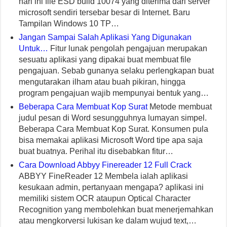
hari ini file ESD build 10074 yang diterima dari server
microsoft sendiri tersebar besar di Internet. Baru
Tampilan Windows 10 TP…
Jangan Sampai Salah Aplikasi Yang Digunakan
Untuk…
Fitur lunak pengolah pengajuan merupakan
sesuatu aplikasi yang dipakai buat membuat file
pengajuan. Sebab gunanya selaku perlengkapan buat
mengutarakan ilham atau buah pikiran, hingga
program pengajuan wajib mempunyai bentuk yang…
Beberapa Cara Membuat Kop Surat
Metode membuat
judul pesan di Word sesungguhnya lumayan simpel.
Beberapa Cara Membuat Kop Surat. Konsumen pula
bisa memakai aplikasi Microsoft Word tipe apa saja
buat buatnya. Perihal itu disebabkan fitur…
Cara Download Abbyy Finereader 12 Full Crack
ABBYY FineReader 12 Membela ialah aplikasi
kesukaan admin, pertanyaan mengapa? aplikasi ini
memiliki sistem OCR ataupun Optical Character
Recognition yang membolehkan buat menerjemahkan
atau mengkorversi lukisan ke dalam wujud text,…