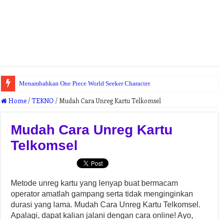
Menambahkan One Piece World Seeker Character
Home
/
TEKNO
/
Mudah Cara Unreg Kartu Telkomsel
Mudah Cara Unreg Kartu
Telkomsel
Metode unreg kartu yang lenyap buat bermacam
operator amatlah gampang serta tidak menginginkan
durasi yang lama. Mudah Cara Unreg Kartu Telkomsel.
Apalagi, dapat kalian jalani dengan cara online! Ayo,