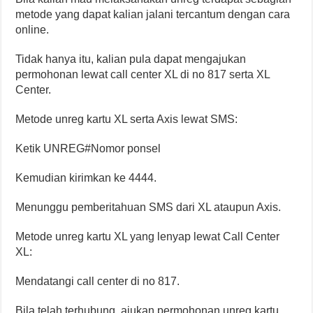
metode yang dapat kalian jalani tercantum dengan cara
online.
Tidak hanya itu, kalian pula dapat mengajukan
permohonan lewat call center XL di no 817 serta XL
Center.
Metode unreg kartu XL serta Axis lewat SMS:
Ketik UNREG#Nomor ponsel
Kemudian kirimkan ke 4444.
Menunggu pemberitahuan SMS dari XL ataupun Axis.
Metode unreg kartu XL yang lenyap lewat Call Center
XL:
Mendatangi call center di no 817.
Bila telah terhubung, ajukan permohonan unreg kartu