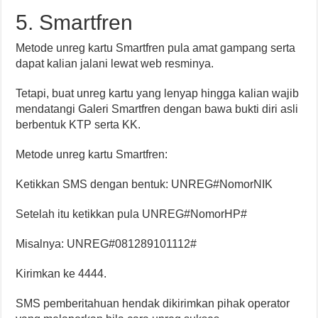
5. Smartfren
Metode unreg kartu Smartfren pula amat gampang serta
dapat kalian jalani lewat web resminya.
Tetapi, buat unreg kartu yang lenyap hingga kalian wajib
mendatangi Galeri Smartfren dengan bawa bukti diri asli
berbentuk KTP serta KK.
Metode unreg kartu Smartfren:
Ketikkan SMS dengan bentuk: UNREG#NomorNIK
Setelah itu ketikkan pula UNREG#NomorHP#
Misalnya: UNREG#081289101112#
Kirimkan ke 4444.
SMS pemberitahuan hendak dikirimkan pihak operator