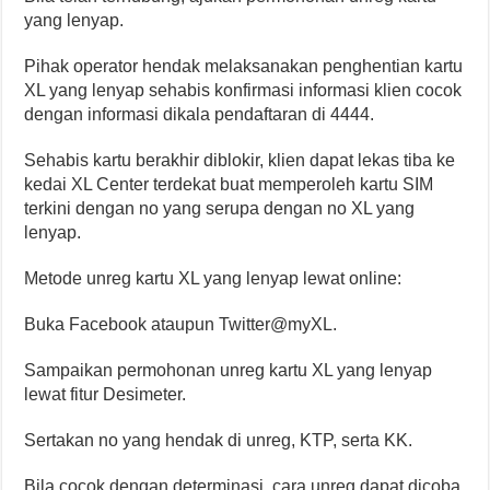
yang lenyap.
Pihak operator hendak melaksanakan penghentian kartu
XL yang lenyap sehabis konfirmasi informasi klien cocok
dengan informasi dikala pendaftaran di 4444.
Sehabis kartu berakhir diblokir, klien dapat lekas tiba ke
kedai XL Center terdekat buat memperoleh kartu SIM
terkini dengan no yang serupa dengan no XL yang
lenyap.
Metode unreg kartu XL yang lenyap lewat online:
Buka Facebook ataupun Twitter@myXL.
Sampaikan permohonan unreg kartu XL yang lenyap
lewat fitur Desimeter.
Sertakan no yang hendak di unreg, KTP, serta KK.
Bila cocok dengan determinasi, cara unreg dapat dicoba.