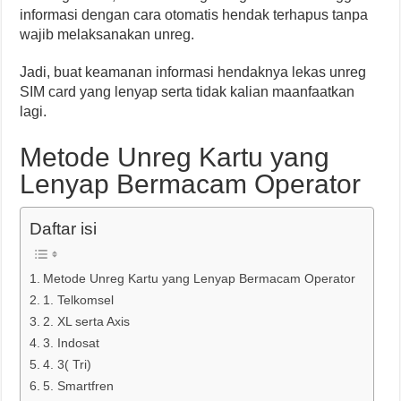
informasi dengan cara otomatis hendak terhapus tanpa
wajib melaksanakan unreg.
Jadi, buat keamanan informasi hendaknya lekas unreg
SIM card yang lenyap serta tidak kalian maanfaatkan
lagi.
Metode Unreg Kartu yang
Lenyap Bermacam Operator
Daftar isi
Metode Unreg Kartu yang Lenyap Bermacam Operator
1. Telkomsel
2. XL serta Axis
3. Indosat
4. 3( Tri)
5. Smartfren