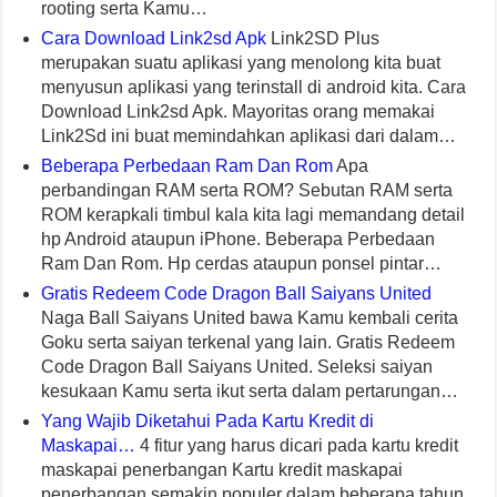
rooting serta Kamu…
Cara Download Link2sd Apk
Link2SD Plus
merupakan suatu aplikasi yang menolong kita buat
menyusun aplikasi yang terinstall di android kita. Cara
Download Link2sd Apk. Mayoritas orang memakai
Link2Sd ini buat memindahkan aplikasi dari dalam…
Beberapa Perbedaan Ram Dan Rom
Apa
perbandingan RAM serta ROM? Sebutan RAM serta
ROM kerapkali timbul kala kita lagi memandang detail
hp Android ataupun iPhone. Beberapa Perbedaan
Ram Dan Rom. Hp cerdas ataupun ponsel pintar…
Gratis Redeem Code Dragon Ball Saiyans United
Naga Ball Saiyans United bawa Kamu kembali cerita
Goku serta saiyan terkenal yang lain. Gratis Redeem
Code Dragon Ball Saiyans United. Seleksi saiyan
kesukaan Kamu serta ikut serta dalam pertarungan…
Yang Wajib Diketahui Pada Kartu Kredit di
Maskapai…
4 fitur yang harus dicari pada kartu kredit
maskapai penerbangan Kartu kredit maskapai
penerbangan semakin populer dalam beberapa tahun