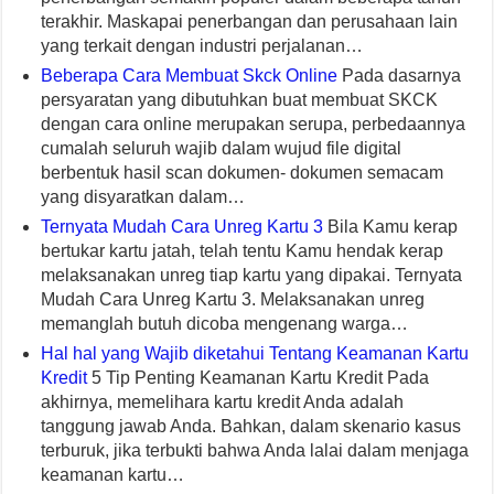
terakhir. Maskapai penerbangan dan perusahaan lain
yang terkait dengan industri perjalanan…
Beberapa Cara Membuat Skck Online
Pada dasarnya
persyaratan yang dibutuhkan buat membuat SKCK
dengan cara online merupakan serupa, perbedaannya
cumalah seluruh wajib dalam wujud file digital
berbentuk hasil scan dokumen- dokumen semacam
yang disyaratkan dalam…
Ternyata Mudah Cara Unreg Kartu 3
Bila Kamu kerap
bertukar kartu jatah, telah tentu Kamu hendak kerap
melaksanakan unreg tiap kartu yang dipakai. Ternyata
Mudah Cara Unreg Kartu 3. Melaksanakan unreg
memanglah butuh dicoba mengenang warga…
Hal hal yang Wajib diketahui Tentang Keamanan Kartu
Kredit
5 Tip Penting Keamanan Kartu Kredit Pada
akhirnya, memelihara kartu kredit Anda adalah
tanggung jawab Anda. Bahkan, dalam skenario kasus
terburuk, jika terbukti bahwa Anda lalai dalam menjaga
keamanan kartu…