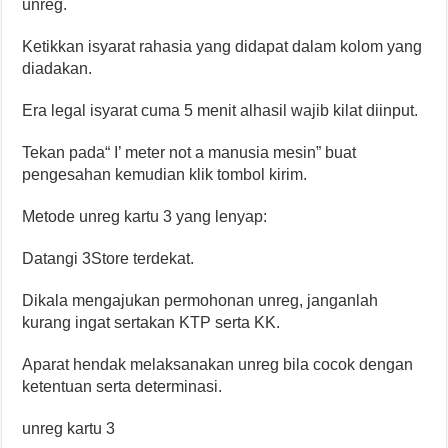
unreg.
Ketikkan isyarat rahasia yang didapat dalam kolom yang
diadakan.
Era legal isyarat cuma 5 menit alhasil wajib kilat diinput.
Tekan pada“ I’ meter not a manusia mesin” buat
pengesahan kemudian klik tombol kirim.
Metode unreg kartu 3 yang lenyap:
Datangi 3Store terdekat.
Dikala mengajukan permohonan unreg, janganlah
kurang ingat sertakan KTP serta KK.
Aparat hendak melaksanakan unreg bila cocok dengan
ketentuan serta determinasi.
unreg kartu 3