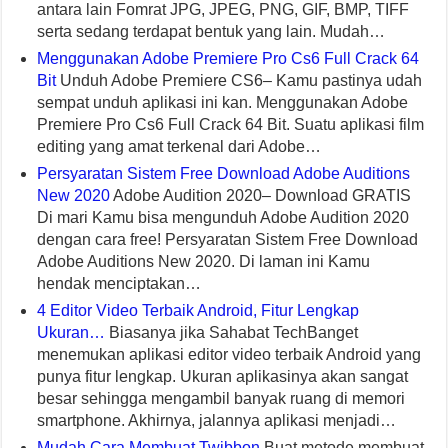
antara lain Fomrat JPG, JPEG, PNG, GIF, BMP, TIFF
serta sedang terdapat bentuk yang lain. Mudah…
Menggunakan Adobe Premiere Pro Cs6 Full Crack 64
Bit
Unduh Adobe Premiere CS6– Kamu pastinya udah
sempat unduh aplikasi ini kan. Menggunakan Adobe
Premiere Pro Cs6 Full Crack 64 Bit. Suatu aplikasi film
editing yang amat terkenal dari Adobe…
Persyaratan Sistem Free Download Adobe Auditions
New 2020
Adobe Audition 2020– Download GRATIS
Di mari Kamu bisa mengunduh Adobe Audition 2020
dengan cara free! Persyaratan Sistem Free Download
Adobe Auditions New 2020. Di laman ini Kamu
hendak menciptakan…
4 Editor Video Terbaik Android, Fitur Lengkap
Ukuran…
Biasanya jika Sahabat TechBanget
menemukan aplikasi editor video terbaik Android yang
punya fitur lengkap. Ukuran aplikasinya akan sangat
besar sehingga mengambil banyak ruang di memori
smartphone. Akhirnya, jalannya aplikasi menjadi…
Mudah Cara Membuat Twibbon
Buat metode membuat