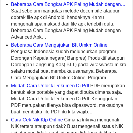
Beberapa Cara Bongkar APK Paling Mudah dengan…
Saat sebelum mangulas metode decompile ataupun
dobrak file apk di Android, hendaknya Kamu
mengenali apa maksud dari file apk terlebih dulu.
Beberapa Cara Bongkar APK Paling Mudah dengan
Advanced Apk…
Beberapa Cara Mengajukan Blt Umkm Online
Penguasa Indonesia sudah meluncurkan program
Dorongan Kepala negara( Banpres) Produktif ataupun
Dorongan Langsung Kas( BLT) pada wiraswasta mikro
selaku modal buat membuka usahanya. Beberapa
Cara Mengajukan Blt Umkm Online. Program…
Mudah Cara Unlock Dokumen Di Pdf
PDF merupakan
bentuk akta portable yang dapat dibuka dimana saja.
Mudah Cara Unlock Dokumen Di Pdf. Keunggulan
PDF merupakan filenya bisa dipassword, maksudnya
buat membuka file PDF itu kita wajib…
Cara Cek Nik Ktp Online
Gimana triknya mengenali
NIK tertera ataupun tidak? Buat mengenali status NIK
asi ataupun tidak, saat ini warga tidak wajib tiba ke