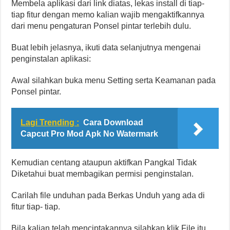
Membela aplikasi dari link diatas, lekas install di tiap-
tiap fitur dengan memo kalian wajib mengaktifkannya
dari menu pengaturan Ponsel pintar terlebih dulu.
Buat lebih jelasnya, ikuti data selanjutnya mengenai
penginstalan aplikasi:
Awal silahkan buka menu Setting serta Keamanan pada
Ponsel pintar.
Lagi Trending :
Cara Download
Capcut Pro Mod Apk No Watermark
Kemudian centang ataupun aktifkan Pangkal Tidak
Diketahui buat membagikan permisi penginstalan.
Carilah file unduhan pada Berkas Unduh yang ada di
fitur tiap- tiap.
Bila kalian telah menciptakannya silahkan klik File itu.