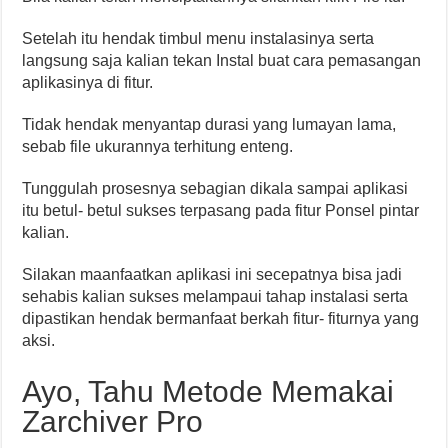
Setelah itu hendak timbul menu instalasinya serta
langsung saja kalian tekan Instal buat cara pemasangan
aplikasinya di fitur.
Tidak hendak menyantap durasi yang lumayan lama,
sebab file ukurannya terhitung enteng.
Tunggulah prosesnya sebagian dikala sampai aplikasi
itu betul- betul sukses terpasang pada fitur Ponsel pintar
kalian.
Silakan maanfaatkan aplikasi ini secepatnya bisa jadi
sehabis kalian sukses melampaui tahap instalasi serta
dipastikan hendak bermanfaat berkah fitur- fiturnya yang
aksi.
Ayo, Tahu Metode Memakai
Zarchiver Pro