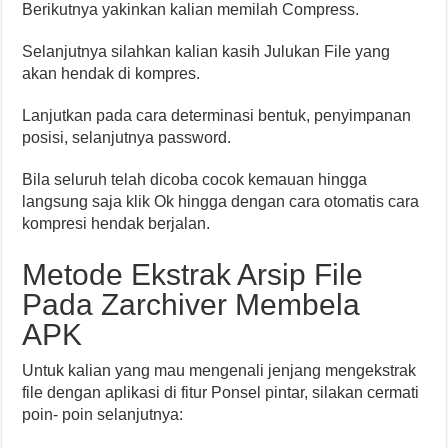
Berikutnya yakinkan kalian memilah Compress.
Selanjutnya silahkan kalian kasih Julukan File yang
akan hendak di kompres.
Lanjutkan pada cara determinasi bentuk, penyimpanan
posisi, selanjutnya password.
Bila seluruh telah dicoba cocok kemauan hingga
langsung saja klik Ok hingga dengan cara otomatis cara
kompresi hendak berjalan.
Metode Ekstrak Arsip File
Pada Zarchiver Membela
APK
Untuk kalian yang mau mengenali jenjang mengekstrak
file dengan aplikasi di fitur Ponsel pintar, silakan cermati
poin- poin selanjutnya: