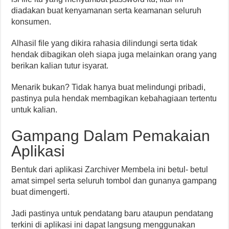
diadakan buat kenyamanan serta keamanan seluruh
konsumen.
Alhasil file yang dikira rahasia dilindungi serta tidak
hendak dibagikan oleh siapa juga melainkan orang yang
berikan kalian tutur isyarat.
Menarik bukan? Tidak hanya buat melindungi pribadi,
pastinya pula hendak membagikan kebahagiaan tertentu
untuk kalian.
Gampang Dalam Pemakaian
Aplikasi
Bentuk dari aplikasi Zarchiver Membela ini betul- betul
amat simpel serta seluruh tombol dan gunanya gampang
buat dimengerti.
Jadi pastinya untuk pendatang baru ataupun pendatang
terkini di aplikasi ini dapat langsung menggunakan