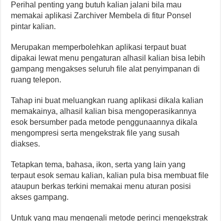
Perihal penting yang butuh kalian jalani bila mau
memakai aplikasi Zarchiver Membela di fitur Ponsel
pintar kalian.
Merupakan memperbolehkan aplikasi terpaut buat
dipakai lewat menu pengaturan alhasil kalian bisa lebih
gampang mengakses seluruh file alat penyimpanan di
ruang telepon.
Tahap ini buat meluangkan ruang aplikasi dikala kalian
memakainya, alhasil kalian bisa mengoperasikannya
esok bersumber pada metode penggunaannya dikala
mengompresi serta mengekstrak file yang susah
diakses.
Tetapkan tema, bahasa, ikon, serta yang lain yang
terpaut esok semau kalian, kalian pula bisa membuat file
ataupun berkas terkini memakai menu aturan posisi
akses gampang.
Untuk yang mau mengenali metode perinci mengekstrak