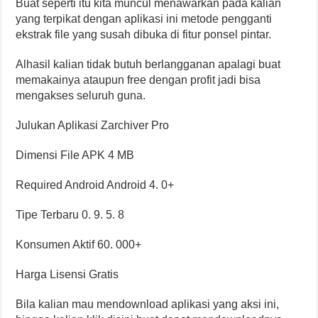
Buat seperti itu kita muncul menawarkan pada kalian
yang terpikat dengan aplikasi ini metode pengganti
ekstrak file yang susah dibuka di fitur ponsel pintar.
Alhasil kalian tidak butuh berlangganan apalagi buat
memakainya ataupun free dengan profit jadi bisa
mengakses seluruh guna.
Julukan Aplikasi Zarchiver Pro
Dimensi File APK 4 MB
Required Android Android 4. 0+
Tipe Terbaru 0. 9. 5. 8
Konsumen Aktif 60. 000+
Harga Lisensi Gratis
Bila kalian mau mendownload aplikasi yang aksi ini,