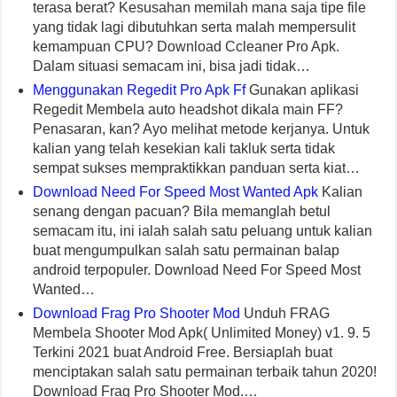
terasa berat? Kesusahan memilah mana saja tipe file
yang tidak lagi dibutuhkan serta malah mempersulit
kemampuan CPU? Download Ccleaner Pro Apk.
Dalam situasi semacam ini, bisa jadi tidak…
Menggunakan Regedit Pro Apk Ff
Gunakan aplikasi
Regedit Membela auto headshot dikala main FF?
Penasaran, kan? Ayo melihat metode kerjanya. Untuk
kalian yang telah kesekian kali takluk serta tidak
sempat sukses mempraktikkan panduan serta kiat…
Download Need For Speed Most Wanted Apk
Kalian
senang dengan pacuan? Bila memanglah betul
semacam itu, ini ialah salah satu peluang untuk kalian
buat mengumpulkan salah satu permainan balap
android terpopuler. Download Need For Speed Most
Wanted…
Download Frag Pro Shooter Mod
Unduh FRAG
Membela Shooter Mod Apk( Unlimited Money) v1. 9. 5
Terkini 2021 buat Android Free. Bersiaplah buat
menciptakan salah satu permainan terbaik tahun 2020!
Download Frag Pro Shooter Mod.…