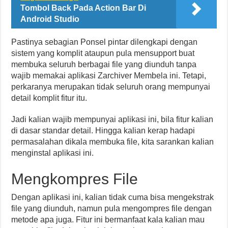
Tombol Back Pada Action Bar Di
Android Studio
Pastinya sebagian Ponsel pintar dilengkapi dengan
sistem yang komplit ataupun pula mensupport buat
membuka seluruh berbagai file yang diunduh tanpa
wajib memakai aplikasi Zarchiver Membela ini. Tetapi,
perkaranya merupakan tidak seluruh orang mempunyai
detail komplit fitur itu.
Jadi kalian wajib mempunyai aplikasi ini, bila fitur kalian
di dasar standar detail. Hingga kalian kerap hadapi
permasalahan dikala membuka file, kita sarankan kalian
menginstal aplikasi ini.
Mengkompres File
Dengan aplikasi ini, kalian tidak cuma bisa mengekstrak
file yang diunduh, namun pula mengompres file dengan
metode apa juga. Fitur ini bermanfaat kala kalian mau