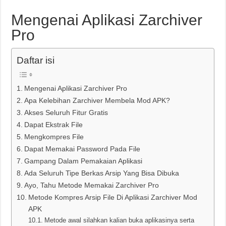
Mengenai Aplikasi Zarchiver
Pro
Daftar isi
Mengenai Aplikasi Zarchiver Pro
Apa Kelebihan Zarchiver Membela Mod APK?
Akses Seluruh Fitur Gratis
Dapat Ekstrak File
Mengkompres File
Dapat Memakai Password Pada File
Gampang Dalam Pemakaian Aplikasi
Ada Seluruh Tipe Berkas Arsip Yang Bisa Dibuka
Ayo, Tahu Metode Memakai Zarchiver Pro
Metode Kompres Arsip File Di Aplikasi Zarchiver Mod
APK
Metode awal silahkan kalian buka aplikasinya serta