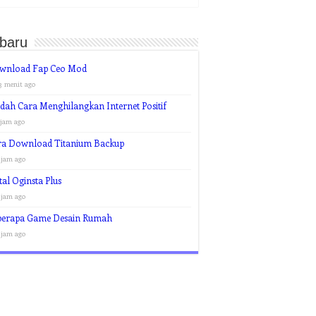
rbaru
wnload Fap Ceo Mod
3 menit ago
ah Cara Menghilangkan Internet Positif
 jam ago
ra Download Titanium Backup
 jam ago
tal Oginsta Plus
 jam ago
berapa Game Desain Rumah
 jam ago