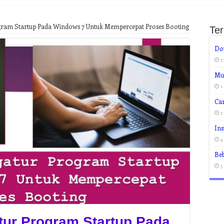
ram Startup Pada Windows 7 Untuk Mempercepat Proses Booting
Te
Do
2
Mud
1
Ca
2
Ins
4
Be
5
ur Program Startup Pada