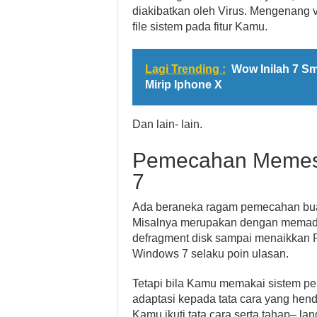
diakibatkan oleh Virus. Mengenang
file sistem pada fitur Kamu.
Lagi Trending :
Wow Inilah 7 S
Mirip Iphone X
Dan lain- lain.
Pemecahan Memesa
7
Ada beraneka ragam pemecahan bua
Misalnya merupakan dengan memadamk
defragment disk sampai menaikkan R
Windows 7 selaku poin ulasan.
Tetapi bila Kamu memakai sistem pem
adaptasi kepada tata cara yang henda
Kamu ikuti tata cara serta tahap– lan