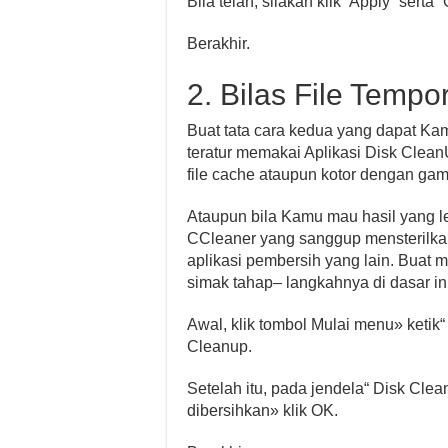
Bila telah, silakan klik“ Apply” serta“
Berakhir.
2. Bilas File Temp
Buat tata cara kedua yang dapat Kamu
teratur memakai Aplikasi Disk Clean
file cache ataupun kotor dengan gamp
Ataupun bila Kamu mau hasil yang l
CCleaner yang sanggup mensterilkan 
aplikasi pembersih yang lain. Buat 
simak tahap– langkahnya di dasar ini
Awal, klik tombol Mulai menu» ketik
Cleanup.
Setelah itu, pada jendela“ Disk Clea
dibersihkan» klik OK.