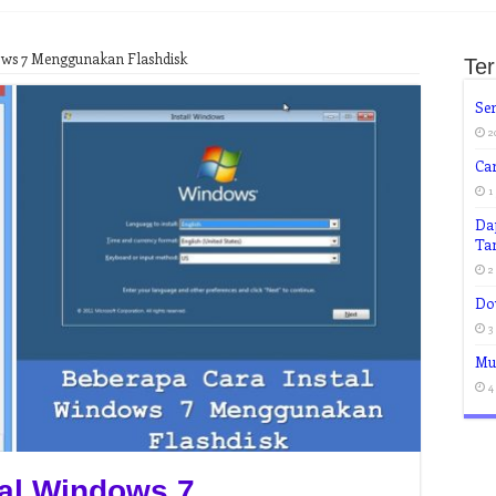
ows 7 Menggunakan Flashdisk
Te
Ser
2
Ca
1
Dap
Ta
2
Do
3
Mud
4
tal Windows 7