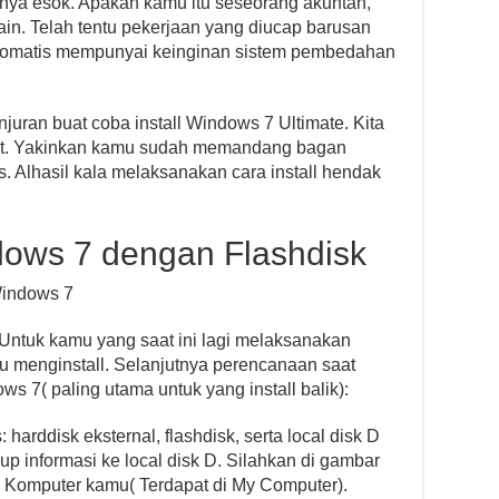
nya esok. Apakah kamu itu seseorang akuntan,
ain. Telah tentu pekerjaan yang diucap barusan
 Otomatis mempunyai keinginan sistem pembedahan
njuran buat coba install Windows 7 Ultimate. Kita
ezat. Yakinkan kamu sudah memandang bagan
s. Alhasil kala melaksanakan cara install hendak
dows 7 dengan Flashdisk
Windows 7
i. Untuk kamu yang saat ini lagi melaksanakan
au menginstall. Selanjutnya perencanaan saat
s 7( paling utama untuk yang install balik):
 harddisk eksternal, flashdisk, serta local disk D
up informasi ke local disk D. Silahkan di gambar
 di Komputer kamu( Terdapat di My Computer).