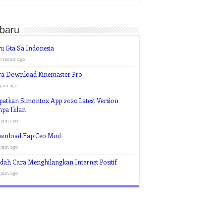
rbaru
u Gta Sa Indonesia
0 menit ago
ra Download Kinemaster Pro
 jam ago
atkan Simontox App 2020 Latest Version
npa Iklan
 jam ago
wnload Fap Ceo Mod
 jam ago
ah Cara Menghilangkan Internet Positif
 jam ago