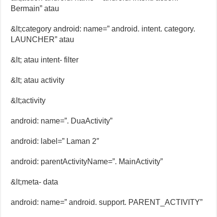
Bermain” atau
&lt;category android: name=” android. intent. category.
LAUNCHER” atau
&lt; atau intent- filter
&lt; atau activity
&lt;activity
android: name=”. DuaActivity”
android: label=” Laman 2″
android: parentActivityName=”. MainActivity”
&lt;meta- data
android: name=” android. support. PARENT_ACTIVITY”