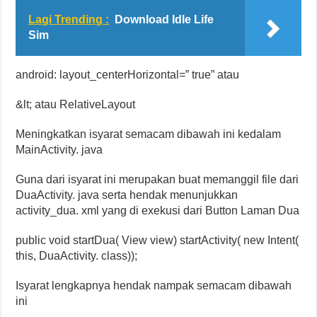
Lagi Trending :
Download Idle Life
Sim
android: layout_centerHorizontal=” true” atau
&lt; atau RelativeLayout
Meningkatkan isyarat semacam dibawah ini kedalam
MainActivity. java
Guna dari isyarat ini merupakan buat memanggil file dari
DuaActivity. java serta hendak menunjukkan
activity_dua. xml yang di exekusi dari Button Laman Dua
public void startDua( View view) startActivity( new Intent(
this, DuaActivity. class));
Isyarat lengkapnya hendak nampak semacam dibawah
ini