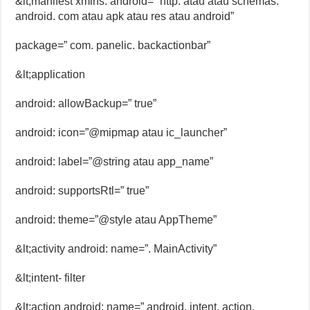
&lt;manifest xmlns: android=” http: atau atau schemas.
android. com atau apk atau res atau android”
package=” com. panelic. backactionbar”
&lt;application
android: allowBackup=” true”
android: icon=”@mipmap atau ic_launcher”
android: label=”@string atau app_name”
android: supportsRtl=” true”
android: theme=”@style atau AppTheme”
&lt;activity android: name=”. MainActivity”
&lt;intent- filter
&lt;action android: name=” android. intent. action.