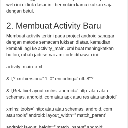
web ini di link dasar ini. bermukim kamu ikutkan saja
dengan betul.
2. Membuat Activity Baru
Membuat activity terkini pada project android sanggar
dengan metode semacam lukisan diatas, kemudian
kembali lagi ke activity_main. xml buat meningkatkan
button, rubah jadi semacam code dibawah ini.
activity_main. xml
&lt;? xml version=” 1. 0″ encoding=” utf- 8″?
&lt;RelativeLayout xmlns: android=” http: atau atau
schemas. android. com atau apk atau res atau android”
xmlns: tools=” http: atau atau schemas. android. com
atau tools” android: layout_width=” match_parent”
android: layout_height=” match_parent” android: