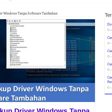
ver Windows Tanpa Software Tambahan
Te
Do
2
Car
1
Ca
2
Ca
3
Ca
Pen
4
kup Driver Windows Tanpa