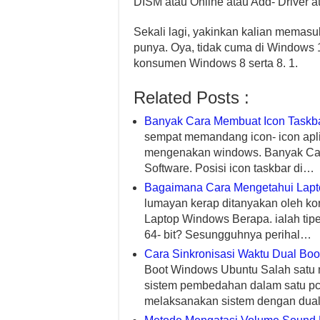
DISM atau Online atau Add- Driver a
Sekali lagi, yakinkan kalian memasu
punya. Oya, tidak cuma di Windows 1
konsumen Windows 8 serta 8. 1.
Related Posts :
Banyak Cara Membuat Icon Taskba
sempat memandang icon- icon aplik
mengenakan windows. Banyak Car
Software. Posisi icon taskbar di…
Bagaimana Cara Mengetahui Lap
lumayan kerap ditanyakan oleh 
Laptop Windows Berapa. ialah tipe
64- bit? Sesungguhnya perihal…
Cara Sinkronisasi Waktu Dual Bo
Boot Windows Ubuntu Salah satu 
sistem pembedahan dalam satu pc
melaksanakan sistem dengan dual