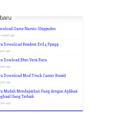
rbaru
wnload Game Naruto Shippuden
0 menit ago
a Download Resident Evil 4 Ppsspp
 jam ago
ra Dowload Bbm Versi Baru
 jam ago
ra Download Mod Truck Canter Bussid
 jam ago
ra Mudah Mendapatkan Uang dengan Aplikasi
ghasil Uang Terbaik
 jam ago