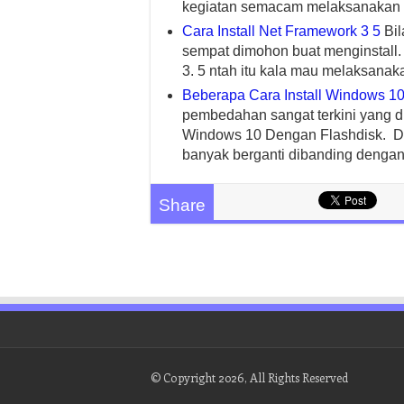
kegiatan semacam melaksanakan 
Cara Install Net Framework 3 5
Bil
sempat dimohon buat menginstall.
3. 5 ntah itu kala mau melaksanak
Beberapa Cara Install Windows 1
pembedahan sangat terkini yang di
Windows 10 Dengan Flashdisk. Dia
banyak berganti dibanding denga
Share
© Copyright 2026, All Rights Reserved