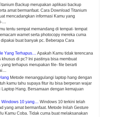
itanium Backup merupakan aplikasi backup
erta amat bermanfaat. Cara Download Titanium
uat mencadangkan informasi Kamu yang
di-…
u tentu sempat memandang di tempat- tempat
 semacam warnet serta photocopy mereka cuma
 dipakai buat banyak pc. Beberapa Cara
le Yang Terhapus…
Apakah Kamu tidak terencana
 khusus di pc? Ini pastinya bisa membuat
 yang terhapus merupakan file- file berarti
rai…
 Hang
Metode menanggulangi laptop hang dengan
tuh kamu tahu supaya fitur itu bisa berperan wajar
i Laptop Hang. Bersamaan dengan kemajuan
di Windows 10 yang…
Windows 10 terkini telah
ad yang amat bermanfaat. Metode Inilah Gesture
rlu Kamu Coba. Tidak cuma buat melaksanakan