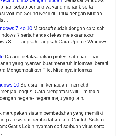
ecil di Linux dengan Mudah
Memakai windows
ap hari sebab bentuknya yang menarik serta
si Volume Sound Kecil di Linux dengan Mudah.
ila…
ndows 7 Ke 10
Microsoft sudah dengan cara sah
indows 7 serta hendak lekas melaksanakan
ows 8. 1. Langkah Langkah Cara Update Windows
le
Dalam melaksanakan profesi satu hari– hari,
anan yang nyaman buat menaruh informasi berarti
ara Mengembalikan File. Misalnya informasi
n…
indows 10
Berusia ini, kemajuan internet di
 menjadi bagus. Cara Mengatasi Wifi Limited di
dengan negara- negara maju yang lain,
x merupakan sistem pembedahan yang memiliki
dingkan sistem pembedahan lain. Contoh Sistem
am: Gratis Lebih nyaman dari serbuan virus serta
l…