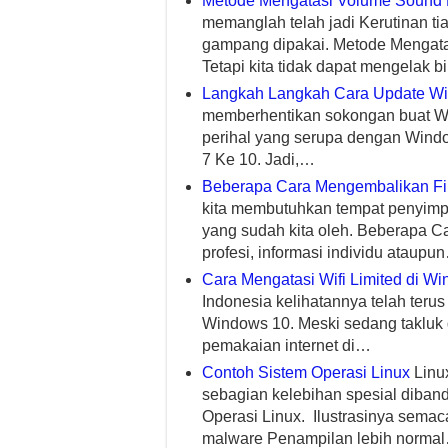
Metode Mengatasi Volume Sound K
memanglah telah jadi Kerutinan ti
gampang dipakai. Metode Mengata
Tetapi kita tidak dapat mengelak b
Langkah Langkah Cara Update Wi
memberhentikan sokongan buat W
perihal yang serupa dengan Wind
7 Ke 10. Jadi,…
Beberapa Cara Mengembalikan Fi
kita membutuhkan tempat penyimp
yang sudah kita oleh. Beberapa C
profesi, informasi individu ataupu
Cara Mengatasi Wifi Limited di W
Indonesia kelihatannya telah terus
Windows 10. Meski sedang takluk 
pemakaian internet di…
Contoh Sistem Operasi Linux
Linu
sebagian kelebihan spesial diban
Operasi Linux. Ilustrasinya semac
malware Penampilan lebih norma